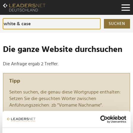
Zum
Inhalt
Zur
Fußzeilen-
SUCHEN
Navigation
Zur
Hauptnavigation
Die ganze Website durchsuchen
Die Anfrage ergab 2 Treffer.
Tipp
Seiten suchen, die genau diese Wortgruppe enthalten:
Setzen Sie die gesuchten Wörter zwischen
Anführungszeichen: zb "Vorname Nachname".
Low-Carb-Pizza-Start-up "Lizza" muss Insolvenz
anmelden