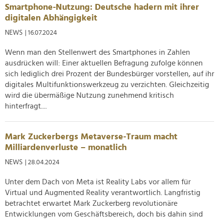
Smartphone-Nutzung: Deutsche hadern mit ihrer
analysieren. Außerdem geben wir Informationen zu Ihrer
digitalen Abhängigkeit
Verwendung unserer Website an unsere Partner für
soziale Medien, Werbung und Analysen weiter. Unsere
NEWS
| 16.07.2024
Partner führen diese Informationen möglicherweise mit
Wenn man den Stellenwert des Smartphones in Zahlen
weiteren Daten zusammen, die Sie ihnen bereitgestellt
ausdrücken will: Einer aktuellen Befragung zufolge können
haben oder die sie im Rahmen Ihrer Nutzung der Dienste
sich lediglich drei Prozent der Bundesbürger vorstellen, auf ihr
gesammelt haben.
digitales Multifunktionswerkzeug zu verzichten. Gleichzeitig
wird die übermäßige Nutzung zunehmend kritisch
hinterfragt....
Mark Zuckerbergs Metaverse-Traum macht
Milliardenverluste – monatlich
NEWS
| 28.04.2024
Unter dem Dach von Meta ist Reality Labs vor allem für
Virtual und Augmented Reality verantwortlich. Langfristig
betrachtet erwartet Mark Zuckerberg revolutionäre
Entwicklungen vom Geschäftsbereich, doch bis dahin sind