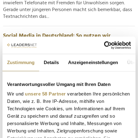
inwiefern Telefonate mit Fremden für Unwohlsein sorgen.
Gerade unter jüngeren Personen macht sich bemerkbar, dass
Textnachrichten das...
Social Media in Deutschland: So nutzen wir
WhatsApp, Instagram, TikTok und co.
NEWS
| 26.02.2025
Zustimmung
Details
Anzeigeneinstellungen
Über
Die Kreativagentur We Are Social und die Datenanalysten von
Meltwater stellen den Digital Report 2025 vor, der sich auf
nicht weniger als 640 Seiten mit Entwicklungen in Social
Verantwortungsvoller Umgang mit Ihren Daten
Media und E-Commerce oder anderen digitalen Trends
befasst. Mit Blick auf die deutschen Vorlieben in Sachen
Wir und
unsere 58 Partner
verarbeiten Ihre persönlichen
soziale...
Daten, wie z. B. Ihre IP-Adresse, mithilfe von
Technologien wie Cookies, um Informationen auf Ihrem
Gerät zu speichern und darauf zuzugreifen und so
Forbes-Reichenliste: Mark Zuckerberg klettert aufs
personalisierte Werbung und Inhalte, Messungen von
Podium
Werbung und Inhalten, Zielgruppenforschung sowie
NEWS
| 01.08.2024