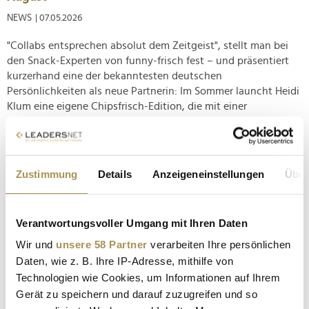
NEWS
| 07.05.2026
"Collabs entsprechen absolut dem Zeitgeist", stellt man bei
den Snack-Experten von funny-frisch fest – und präsentiert
kurzerhand eine der bekanntesten deutschen
Persönlichkeiten als neue Partnerin: Im Sommer launcht Heidi
Klum eine eigene Chipsfrisch-Edition, die mit einer
ordentlichen Note...
Better Cakez: Herzensangelegenheit wird Business
Zustimmung
Details
Anzeigeneinstellungen
Über
NEWS
| 05.01.2025
Eine diagnostizierte Lebensmittelunverträglichkeit zwang
Verantwortungsvoller Umgang mit Ihren Daten
Isabelle Forster zu einer radikalen Ernährungsumstellung. Den
Genuss von Kuchen wollte sich die Kölnerin dennoch nicht
Wir und
unsere 58 Partner
verarbeiten Ihre persönlichen
nehmen lassen, weshalb sie parallel zum Jura-Examen an
Daten, wie z. B. Ihre IP-Adresse, mithilfe von
einer Variante "mit viel Gemüse und natürlichen Power-
Technologien wie Cookies, um Informationen auf Ihrem
Zutaten"...
Gerät zu speichern und darauf zuzugreifen und so