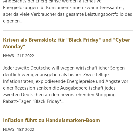
Angesichts der Energiekrise werden alternative
Energielösungen für Konsument:innen zwar interessanter,
Wir verwenden Cookies, um Inhalte und Anzeigen zu
aber da viele Verbraucher das gesamte Leistungsportfolio des
personalisieren, Funktionen für soziale Medien anbieten
eigenen...
zu können und die Zugriffe auf unsere Website zu
analysieren. Außerdem geben wir Informationen zu Ihrer
Krisen als Bremsklotz für "Black Friday" und "Cyber
Verwendung unserer Website an unsere Partner für
Monday"
soziale Medien, Werbung und Analysen weiter. Unsere
NEWS
| 21.11.2022
Partner führen diese Informationen möglicherweise mit
weiteren Daten zusammen, die Sie ihnen bereitgestellt
Jeder zweite Deutsche will wegen wirtschaftlicher Sorgen
haben oder die sie im Rahmen Ihrer Nutzung der Dienste
deutlich weniger ausgeben als bisher. Zweistellige
gesammelt haben.
Inflationsraten, explodierende Energiepreise und Ängste vor
einer Rezession senken die Ausgabebereitschaft jedes
zweiten Deutschen an den bevorstehenden Shopping-
Rabatt-Tagen "Black Friday"...
Inflation führt zu Handelsmarken-Boom
NEWS
| 15.11.2022