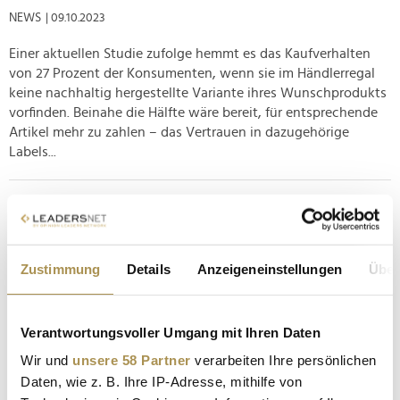
NEWS
| 09.10.2023
Einer aktuellen Studie zufolge hemmt es das Kaufverhalten
von 27 Prozent der Konsumenten, wenn sie im Händlerregal
keine nachhaltig hergestellte Variante ihres Wunschprodukts
vorfinden. Beinahe die Hälfte wäre bereit, für entsprechende
Artikel mehr zu zahlen – das Vertrauen in dazugehörige
Labels...
Trotz hoher Inflation: Konsumenten bereit, für
nachhaltige Kosmetikprodukte tiefer in die Tasche
zu...
Zustimmung
Details
Anzeigeneinstellungen
Über
NEWS
| 09.02.2023
Markenloyalität ist bei Beauty-Produkten deutlich höher als
bei anderen Gütern des täglichen Bedarfs. Die Inflation hat
Verantwortungsvoller Umgang mit Ihren Daten
kaum Einfluss auf den Nachhaltigkeitstrend bei Kosmetik und
Wir und
unsere 58 Partner
verarbeiten Ihre persönlichen
Personal Care. Laut der "Global Sustainability Study"
Daten, wie z. B. Ihre IP-Adresse, mithilfe von
von Simon-Kucher & Partners will der Großteil der...