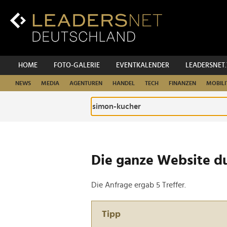
Zum
Inhalt
Zur
Fußzeilen-
Navigation
Zur
HOME
FOTO-GALERIE
EVENTKALENDER
LEADERSNET
Hauptnavigation
NEWS
MEDIA
AGENTUREN
HANDEL
TECH
FINANZEN
MOBILI
Die ganze Website d
Die Anfrage ergab 5 Treffer.
Tipp