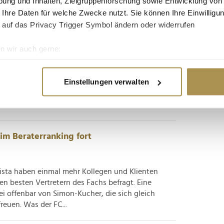
ung und Inhalten, Zielgruppenforschung sowie Entwicklung von
 Ihre Daten für welche Zwecke nutzt. Sie können Ihre Einwilligun
 auf das Privacy Trigger Symbol ändern oder widerrufen
er Vierte abonniert zu viele
n wir auch gerne:
re geografische Lage erfassen, welche bis auf einige Meter gen
en, der sich darüber offen im Klaren ist.
es Scannen nach bestimmten Merkmalen (Fingerprinting) identifi
Einstellungen verwalten
gebnisse einer aktuellen Studie, dass sich
ie Ihre persönlichen Daten verarbeitet werden, und legen Sie I
s wachsender Beliebtheit erfreuen; Auswirkungen
In diesen...
nhalte und Anzeigen zu personalisieren, Funktionen für soziale
Website zu analysieren. Außerdem geben wir Informationen zu I
im Beraterranking fort
r soziale Medien, Werbung und Analysen weiter. Unsere Partner
 Daten zusammen, die Sie ihnen bereitgestellt haben oder die s
ista haben einmal mehr Kollegen und Klienten
n.
 besten Vertretern des Fachs befragt. Eine
 offenbar von Simon-Kucher, die sich gleich
euen. Was der FC...