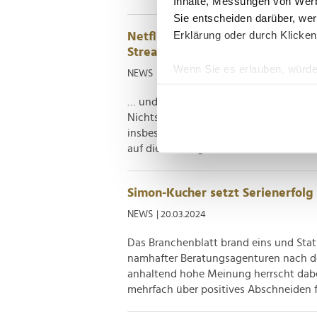
Inhalte, Messungen von Werb
Sie entscheiden darüber, wer
Erklärung oder durch Klicken
Netflix, Prime Video und co.: Jed
Streamingdienste
Wenn Sie es erlauben, würde
NEWS
| 04.06.2024
Informationen über Ih
… und das ist nur der Anteil der Befragt
Ihr Gerät durch aktiv
Nichtsdestotrotz unterstreichen die Er
Erfahren Sie mehr darüber, w
insbesondere bezahlpflichtige Service
Einzelheiten
fest.
auf die Zahlungsbereitschaft inklusive. 
Wir verwenden Cookies, um I
und die Zugriffe auf unsere 
Simon-Kucher setzt Serienerfolg 
Website an unsere Partner fü
NEWS
| 20.03.2024
möglicherweise mit weiteren
Das Branchenblatt brand eins und Stat
der Dienste gesammelt habe
namhafter Beratungsagenturen nach den
anhaltend hohe Meinung herrscht dabei
mehrfach über positives Abschneiden fr