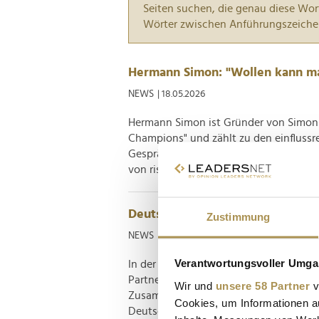
Seiten suchen, die genau diese Wor
Wörter zwischen Anführungszeiche
Hermann Simon: "Wollen kann ma
NEWS
| 18.05.2026
Hermann Simon ist Gründer von Simon-K
Champions" und zählt zu den einfluss
Gespräch mit LEADERSNET erzählt er von
von riskanten Führungssituationen mit 
Deutschlands Top-Unternehmensb
Zustimmung
NEWS
| 18.03.2025
Verantwortungsvoller Umgan
In der dynamischen Welt der Unterneh
Partner an seiner Seite zu haben. Das
Wir und
unsere 58 Partner
v
Zusammenarbeit mit Statista zum zwö
Cookies, um Informationen a
Deutschlands ermittelt. In diesem Jahr s