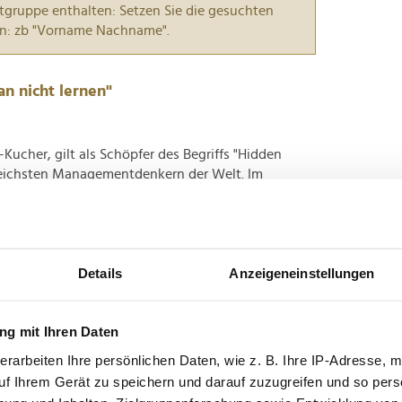
tgruppe enthalten: Setzen Sie die gesuchten
n: zb "Vorname Nachname".
n nicht lernen"
ucher, gilt als Schöpfer des Begriffs "Hidden
reichsten Managementdenkern der Welt. Im
 seiner Kindheit auf einem Bauernhof in der Eifel,
scharfer...
eratungen 2025: Wer führt das Feld an?
Details
Anzeigeneinstellungen
g mit Ihren Daten
mensberatung ist es entscheidend, den richtigen
 renommierte Wirtschaftsmagazin brand eins hat in
erarbeiten Ihre persönlichen Daten, wie z. B. Ihre IP-Adresse, m
lften Mal die besten Unternehmensberatungen
uf Ihrem Gerät zu speichern und darauf zuzugreifen und so pers
chafften es...