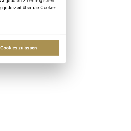
 Angeboten zu ermöglichen.
g jederzeit über die Cookie-
au sein können
zieren
Cookies zulassen
hre Präferenzen im
Abschnitt
 Medien anbieten zu können
hrer Verwendung unserer
 führen diese Informationen
ie im Rahmen Ihrer Nutzung