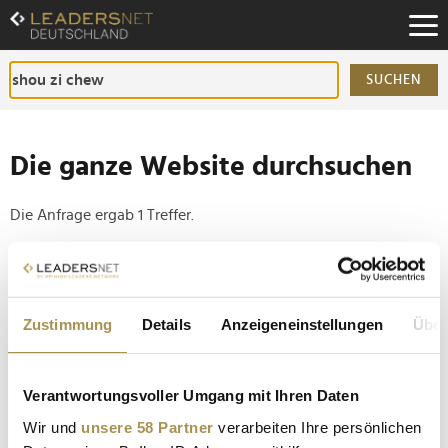
Zum
Inhalt
Zur
Fußzeilen-
SUCHEN
Navigation
Zur
Hauptnavigation
Die ganze Website durchsuchen
Die Anfrage ergab 1 Treffer.
Tipp
Seiten suchen, die genau diese Wortgruppe enthalten:
Zustimmung
Details
Anzeigeneinstellungen
Über
Setzen Sie die gesuchten Wörter zwischen
Anführungszeichen: zb "Vorname Nachname".
Verantwortungsvoller Umgang mit Ihren Daten
Mahnende Briefe an die CEOs von TikTok, Google
Wir und
unsere 58 Partner
verarbeiten Ihre persönlichen
und Apple