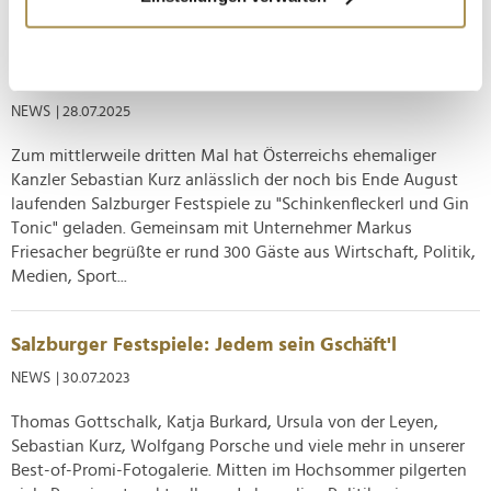
Informationen über Ihre geografische Lage
erfassen, welche bis auf einige Meter genau sein
Sebastian Kurz: Auf Schinkenfleckerl und Gin mit
können
Österreichs Ex-Kanzler
Ihr Gerät durch aktives Scannen nach
bestimmten Merkmalen (Fingerprinting) identifizieren
NEWS
| 28.07.2025
Erfahren Sie mehr darüber, wie Ihre persönlichen Daten
Zum mittlerweile dritten Mal hat Österreichs ehemaliger
verarbeitet werden, und legen Sie Ihre Präferenzen im
Kanzler Sebastian Kurz anlässlich der noch bis Ende August
Abschnitt Einzelheiten
fest.
laufenden Salzburger Festspiele zu "Schinkenfleckerl und Gin
Tonic" geladen. Gemeinsam mit Unternehmer Markus
Wir verwenden Cookies, um Inhalte und Anzeigen zu
Friesacher begrüßte er rund 300 Gäste aus Wirtschaft, Politik,
personalisieren, Funktionen für soziale Medien anbieten
Medien, Sport...
zu können und die Zugriffe auf unsere Website zu
analysieren. Außerdem geben wir Informationen zu Ihrer
Salzburger Festspiele: Jedem sein Gschäft'l
Verwendung unserer Website an unsere Partner für
soziale Medien, Werbung und Analysen weiter. Unsere
NEWS
| 30.07.2023
Partner führen diese Informationen möglicherweise mit
Thomas Gottschalk, Katja Burkard, Ursula von der Leyen,
weiteren Daten zusammen, die Sie ihnen bereitgestellt
Sebastian Kurz, Wolfgang Porsche und viele mehr in unserer
haben oder die sie im Rahmen Ihrer Nutzung der Dienste
Best-of-Promi-Fotogalerie. Mitten im Hochsommer pilgerten
gesammelt haben.