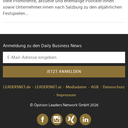
viele Prominente, aktuelle und ehemalige Politiker:innen
sowie Unternehmer:innen nach Salzburg zu den alljährlichen
Festspielen....
Anmeldung zu den Daily Business News
JETZT ANMELDEN
LEADERSNET.de
LEADERSNET.at
Mediadaten
AGB
Datenschutz
Impressum
© Opinion Leaders Network GmbH 2026