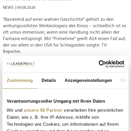
NEWS
| 09.08.2026
"Basierend auf einer wahren Geschichte" gehört zu den
wirkungsvollsten Werbeslogans des Kinos – schließlich ist es
oft umso immersiver, wenn eine Handlung nicht allein der
Fantasie entspringt. Mit "Primetime" greift A24 einen Fall auf,
der vor allem in den USA für Schlagzeilen sorgte: TV-
Reporter...
Cannes: Phoenix, Lawrence und Pattinson entern
den Wettbewerb
Zustimmung
Details
Anzeigeneinstellungen
Über
NEWS
| 18.05.2025
Noch bis kommenden Samstag beherbergt Cannes die 78.
Verantwortungsvoller Umgang mit Ihren Daten
Ausgabe der Internationalen Filmfestspiele. Standesgemäß
war auch das erste Wochenende des diesjährigen Kino-
Wir und
unsere 58 Partner
verarbeiten Ihre persönlichen
Gipfeltreffens von Premieren und prominenten Gästen
Daten, wie z. B. Ihre IP-Adresse, mithilfe von
geprägt: "Eddington", "Nouvelle Vague" oder "Die, my Love"
Technologien wie Cookies, um Informationen auf Ihrem
brachten Joaquin Phoenix,...