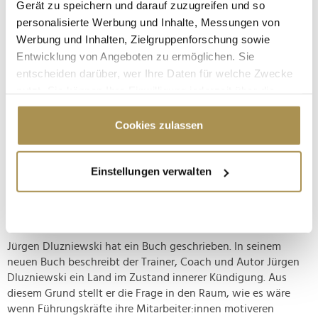
Gerät zu speichern und darauf zuzugreifen und so
Powerfrau Dr. Carmen Mayer beweist: Erfolg an der
personalisierte Werbung und Inhalte, Messungen von
Börse ist auch mit kleinem Startkapital möglich
Werbung und Inhalten, Zielgruppenforschung sowie
NEWS
| 05.09.2023
Entwicklung von Angeboten zu ermöglichen. Sie
entscheiden darüber, wer Ihre Daten für welche Zwecke
Der weitverbreitete Mythos, dass Erfolg an der Börse ein prall
gefülltes Bankkonto erfordert, hat viele potenzielle Investoren
nutzt. Sie können Ihre Einwilligung jederzeit über die
in der Vergangenheit abgeschreckt. Doch Dr. Carmen Mayer,
Cookie-Erklärung oder durch Klicken auf das Privacy
eine aufstrebende Persönlichkeit in der Finanzwelt, widerlegt
Trigger Symbol ändern oder widerrufen
Cookies zulassen
dieses Vorurteil auf eindrucksvolle Weise....
Wenn Sie es erlauben, würden wir auch gerne:
Einstellungen verwalten
Informationen über Ihre geografische Lage
Wie der Chef zum Vorbild und die Führungsaufgabe
erfassen, welche bis auf einige Meter genau sein
zur Lebensaufgabe wird
können
NEWS
| 26.01.2023
Ihr Gerät durch aktives Scannen nach
bestimmten Merkmalen (Fingerprinting) identifizieren
Jürgen Dluzniewski hat ein Buch geschrieben. In seinem
neuen Buch beschreibt der Trainer, Coach und Autor Jürgen
Erfahren Sie mehr darüber, wie Ihre persönlichen Daten
Dluzniewski ein Land im Zustand innerer Kündigung. Aus
verarbeitet werden, und legen Sie Ihre Präferenzen im
diesem Grund stellt er die Frage in den Raum, wie es wäre
Abschnitt Einzelheiten
fest.
wenn Führungskräfte ihre Mitarbeiter:innen motiveren