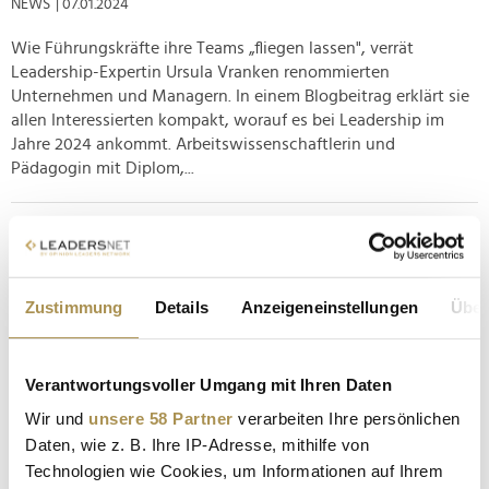
NEWS
| 07.01.2024
Wie Führungskräfte ihre Teams „fliegen lassen", verrät
Leadership-Expertin Ursula Vranken renommierten
Unternehmen und Managern. In einem Blogbeitrag erklärt sie
allen Interessierten kompakt, worauf es bei Leadership im
Jahre 2024 ankommt. Arbeitswissenschaftlerin und
Pädagogin mit Diplom,...
Steuererklärung: Geld sparen statt Stress haben
NEWS
| 04.01.2024
Zustimmung
Details
Anzeigeneinstellungen
Über
Benjamin Franklin zufolge kann man sich in dieser Welt nur
des Todes und der Steuer wirklich sicher sein. Beiden blicken
die meisten Menschen nur sehr ungern entgegen – allerdings
Verantwortungsvoller Umgang mit Ihren Daten
kann bei der Erklärung ans Finanzamt wenigstens praktisches
Fachwissen weitergegeben werden. Schon für die Jahre 2021
Wir und
unsere 58 Partner
verarbeiten Ihre persönlichen
und...
Daten, wie z. B. Ihre IP-Adresse, mithilfe von
Technologien wie Cookies, um Informationen auf Ihrem