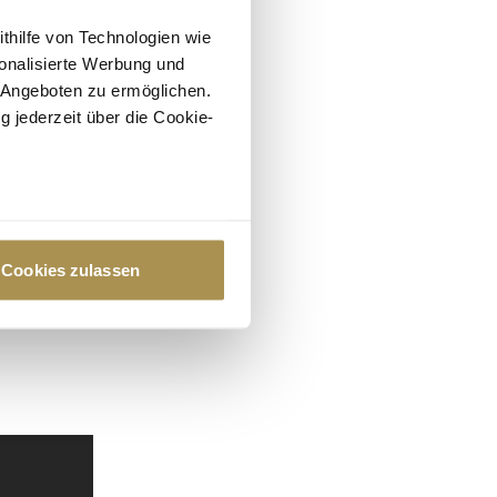
ithilfe von Technologien wie
onalisierte Werbung und
 Angeboten zu ermöglichen.
g jederzeit über die Cookie-
au sein können
zieren
Cookies zulassen
hre Präferenzen im
Abschnitt
 Medien anbieten zu können
hrer Verwendung unserer
 führen diese Informationen
ie im Rahmen Ihrer Nutzung