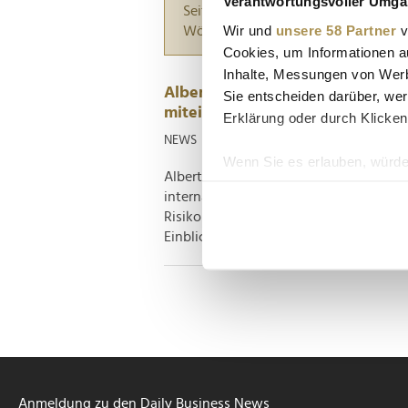
Verantwortungsvoller Umgan
Seiten suchen, die genau diese Wor
Wir und
unsere 58 Partner
v
Wörter zwischen Anführungszeiche
Cookies, um Informationen a
Inhalte, Messungen von Werb
Alberto Zamora: "Nachhaltigkeit
Sie entscheiden darüber, wer
miteinander verbunden"
Erklärung oder durch Klicken
NEWS
| 24.04.2025
Wenn Sie es erlauben, würde
Alberto Zamora ist der Co-Gründer und
Informationen über Ih
internationalen Vorreiter in der Auto
Ihr Gerät durch aktiv
Risikomanagement entwickelt haben. I
Erfahren Sie mehr darüber, w
Einblicke in die Entwicklung von osapien
Einzelheiten
fest.
Wir verwenden Cookies, um I
und die Zugriffe auf unsere 
Website an unsere Partner fü
möglicherweise mit weiteren
der Dienste gesammelt habe
Anmeldung zu den Daily Business News