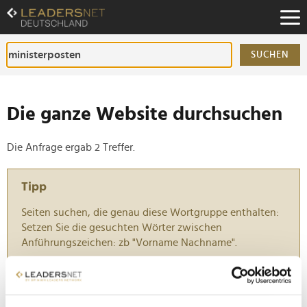
Zum
Inhalt
Zur
Fußzeilen-
SUCHEN
Navigation
Zur
Hauptnavigation
Die ganze Website durchsuchen
Die Anfrage ergab 2 Treffer.
Tipp
Seiten suchen, die genau diese Wortgruppe enthalten:
Setzen Sie die gesuchten Wörter zwischen
Anführungszeichen: zb "Vorname Nachname".
Die neue Bundesregierung steht: Das ist das
Kabinett Merz