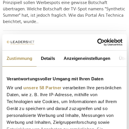
Prinzipiell sollen Werbespots eine gewisse Botschaft
übertragen. Welche Botschaft der TV-Spot namens "Synthetic
Summer" hat, ist jedoch fraglich. Wie das Portal Ars Technica
berichtet, wurde...
Twitter plant nun eine Optimierung der User-
Erfahrung
NEWS
| 04.05.2023
Zustimmung
Details
Anzeigeneinstellungen
Über
Der Kurznachrichtendienst arbeitet an einer neue visuellen
Gestaltung sowie einer Verbesserung von Bedienelementen.
Verantwortungsvoller Umgang mit Ihren Daten
Mikroblogging-Riese Twitter sucht nach neuen
Möglichkeiten, um seinen Usern auf ihren Profilseiten
Wir und
unsere 58 Partner
verarbeiten Ihre persönlichen
Medieninhalte zu präsentieren. Vor allem mit Videos will die
Daten, wie z. B. Ihre IP-Adresse, mithilfe von
Plattform durch eine neue...
Technologien wie Cookies, um Informationen auf Ihrem
Gerät zu speichern und darauf zuzugreifen und so
personalisierte Werbung und Inhalte, Messungen von
Dentsu-Agentur "iProspect" ist die neue Media-
Werbung und Inhalten, Zielgruppenforschung sowie
Agentur der ING Deutschland