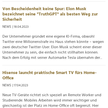
analysieren. Außerdem geben wir Informationen zu Ihrer
Von Bescheidenheit keine Spur: Elon Musk
Verwendung unserer Website an unsere Partner für
bezeichnet seine "TruthGPT" als besten Weg zur
soziale Medien, Werbung und Analysen weiter. Unsere
Sicherheit
Partner führen diese Informationen möglicherweise mit
weiteren Daten zusammen, die Sie ihnen bereitgestellt
NEWS
| 18.04.2023
haben oder die sie im Rahmen Ihrer Nutzung der Dienste
Der Unternehmer gründet eine eigene KI-Firma, obwohl
gesammelt haben.
Twitter eine Millionenstrafe ins Haus stehen könnte – wegen
zwei deutscher Twitter-User. Elon Musk scheint einer dieser
Unternehmer zu sein, die einfach nicht stillhalten können.
Nach dem Erfolg mit seiner Automarke Tesla übernahm der...
Hisense launcht praktische Smart TV fürs Home-
Office
NEWS
| 17.04.2023
Neue TV-Geräte richtet sich speziell an Remote Worker und
Studierende. Mobiles Arbeiten wird immer wichtiger und
gleichzeitig ist der Platz im Home-Office oft begrenzt. Hier