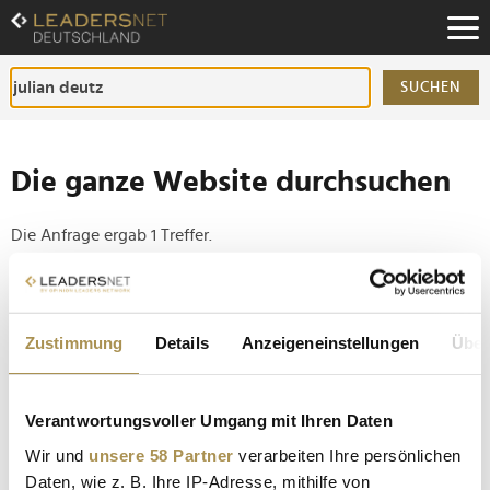
Zum
Inhalt
Zur
Fußzeilen-
SUCHEN
Navigation
Zur
Hauptnavigation
Die ganze Website durchsuchen
Die Anfrage ergab 1 Treffer.
Tipp
Seiten suchen, die genau diese Wortgruppe enthalten:
Zustimmung
Details
Anzeigeneinstellungen
Über
Setzen Sie die gesuchten Wörter zwischen
Anführungszeichen: zb "Vorname Nachname".
Verantwortungsvoller Umgang mit Ihren Daten
Wir und
unsere 58 Partner
verarbeiten Ihre persönlichen
Die Gewinner des "Deutschen Immobilienpreises
Daten, wie z. B. Ihre IP-Adresse, mithilfe von
2023" stehen fest