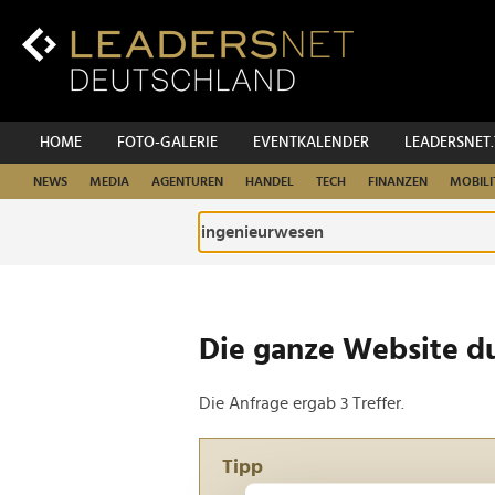
Zum
Inhalt
Zur
Fußzeilen-
Navigation
Zur
HOME
FOTO-GALERIE
EVENTKALENDER
LEADERSNET
Hauptnavigation
NEWS
MEDIA
AGENTUREN
HANDEL
TECH
FINANZEN
MOBILI
Die ganze Website d
Die Anfrage ergab 3 Treffer.
Tipp