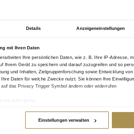
tgruppe enthalten: Setzen Sie die gesuchten
n: zb "Vorname Nachname".
Details
Anzeigeneinstellungen
ür junge Akademiker
g mit Ihren Daten
up und ein weltweit führendes Unternehmen, wenn
erarbeiten Ihre persönlichen Daten, wie z. B. Ihre IP-Adresse, m
 hinaus zeichnet es für die Young Professional
uf Ihrem Gerät zu speichern und darauf zuzugreifen und so pers
rsuchung, die Auskunft darüber gibt, welche
besonders...
ung und Inhalten, Zielgruppenforschung sowie Entwicklung von
 Ihre Daten für welche Zwecke nutzt. Sie können Ihre Einwilligun
 auf das Privacy Trigger Symbol ändern oder widerrufen
übersteht Sturz aus 30 Kilometern Höhe
n wir auch gerne:
re geografische Lage erfassen, welche bis auf einige Meter gen
ngenieurs Mark Rober zeigt den schadlosen Sturz
es Scannen nach bestimmten Merkmalen (Fingerprinting) identifi
in ehemaliger Mitarbeiter der Raumfahrtbehörde
Einstellungen verwalten
ie Ihre persönlichen Daten verarbeitet werden, und legen Sie I
riment für Aufsehen. Wie t3n berichtetn , wollte
n...