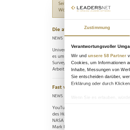
Seiten suchen, die genau diese Wor
Wörter zwischen Anführungszeiche
Zustimmung
Die attraktivsten Arbeitgeber f
NEWS
| 10.10.2024
Verantwortungsvoller Umgan
Universum ist Teil der Stepstone Gro
Wir und
unsere 58 Partner
v
es um Employer Branding geht. Darüber
Cookies, um Informationen a
Survey 2024 verantwortlich: Eine Unte
Arbeitgeber unter Akademikern derzeit 
Inhalte, Messungen von Werb
Sie entscheiden darüber, wer
Erklärung oder durch Klicken
Fast wie Felix Baumgartner: Ei 
NEWS
| 05.12.2022
Wenn Sie es erlauben, würde
Informationen über Ih
YouTube-Video des ehemaligen NASA-I
Ihr Gerät durch aktiv
des Hühnereis aus der Stratosphäre. E
Erfahren Sie mehr darüber, w
NASA sorgt mit seinem spannenden Expe
Mark Rober testen ob und unter welche
Einzelheiten
fest.