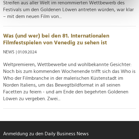
Streifen aus aller Welt im renommierten Wettbewerb des
bestimmten Merkmalen (Fingerprinting) identifizieren
Festivals um den Goldenen Löwen antreten würden, war klar
Erfahren Sie mehr darüber, wie Ihre persönlichen Daten
– mit dem neuen Film von...
verarbeitet werden, und legen Sie Ihre Präferenzen im
Abschnitt Einzelheiten
fest.
Was (und wer) bei den 81. Internationalen
Wir verwenden Cookies, um Inhalte und Anzeigen zu
Filmfestspielen von Venedig zu sehen ist
personalisieren, Funktionen für soziale Medien anbieten
NEWS
| 01.09.2024
zu können und die Zugriffe auf unsere Website zu
Weltpremieren, Wettbewerbe und wohlbekannte Gesichter:
analysieren. Außerdem geben wir Informationen zu Ihrer
Noch bis zum kommenden Wochenende trifft sich das Who is
Verwendung unserer Website an unsere Partner für
Who der Filmbranche in der malerischen Küstenstadt im
soziale Medien, Werbung und Analysen weiter. Unsere
Norden Italiens, um das Bewegtbildformat in all seinen
Partner führen diese Informationen möglicherweise mit
Facetten zu feiern - und am Ende den begehrten Goldenen
weiteren Daten zusammen, die Sie ihnen bereitgestellt
Löwen zu vergeben. Zwei...
haben oder die sie im Rahmen Ihrer Nutzung der Dienste
gesammelt haben.
Anmeldung zu den Daily Business News