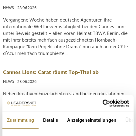
NEWS
| 28.06.2026
Vergangene Woche haben deutsche Agenturen ihre
internationale Wettbewerbsfähigkeit bei den Cannes Lions
unter Beweis gestellt – allen voran Heimat TBWA Berlin, die
mit ihrer bereits mehrfach ausgezeichneten Hornbach-
Kampagne "Kein Projekt ohne Drama" nun auch an der Côte
d’Azur mehrfach triumphierte....
Cannes Lions: Carat räumt Top-Titel ab
NEWS
| 28.06.2026
Neben kreativen Einzelarbeiten stand bei den diesjährigen
Cannes Lions auch die Gesamtleistung von Agenturen im
Rampenlicht. Für Carat hat sich die Anreise dabei besonders
gelohnt: Die dentsu-Tochter wurde beim Kreativfestival an
Zustimmung
Details
Anzeigeneinstellungen
Über
der Côte d’Azur als Medianetwork of the Year geehrt und
unterstreicht...