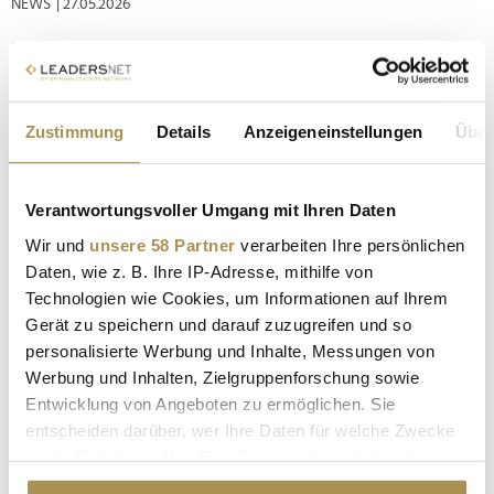
NEWS
| 27.05.2026
Bis Ende Juni prägt der Calzedonia Summer Club das
vergnügt-entspannte Treiben am Kölner Rheinufer. Am
Vorabend der offiziellen Eröffnung am Mittwoch hat die
italienische Modemarke mit Heidi Klum ihr hierzulande
Zustimmung
Details
Anzeigeneinstellungen
Über
bekanntestes Testimonial zur fachgerechten
Tauglichkeitsprüfung an den Stadtstrand des km...
Verantwortungsvoller Umgang mit Ihren Daten
"GNTM" 2026: Diese sechs Models kämpfen um den
Wir und
unsere 58 Partner
verarbeiten Ihre persönlichen
Titel
Daten, wie z. B. Ihre IP-Adresse, mithilfe von
Technologien wie Cookies, um Informationen auf Ihrem
NEWS
| 27.05.2026
Gerät zu speichern und darauf zuzugreifen und so
Zum ersten Mal in der Geschichte von "Germany’s Next
personalisierte Werbung und Inhalte, Messungen von
Topmodel" findet das große Finale direkt in Los Angeles statt.
Werbung und Inhalten, Zielgruppenforschung sowie
Heidi Klum kürt die Gewinnerin und den Gewinner der 21.
Entwicklung von Angeboten zu ermöglichen. Sie
Staffel in Hollywood – begleitet von internationalen Stars wie
entscheiden darüber, wer Ihre Daten für welche Zwecke
Sharon Stone, Nicole Scherzinger und Demi Lovato. Sechs...
nutzt. Sie können Ihre Einwilligung jederzeit über die
Cookie-Erklärung oder durch Klicken auf das Privacy