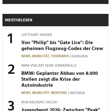
personalisieren, Funktionen für soziale Medien anbieten
zu können und die Zugriffe auf unsere Website zu
analysieren. Außerdem geben wir Informationen zu Ihrer
MEISTGELESEN
Verwendung unserer Website an unsere Partner für
soziale Medien, Werbung und Analysen weiter. Unsere
Partner führen diese Informationen möglicherweise mit
LUFTFAHRT-INSIDER
weiteren Daten zusammen, die Sie ihnen bereitgestellt
Von "Philip" bis "Gate Lice": Die
haben oder die sie im Rahmen Ihrer Nutzung der Dienste
geheimen Flugzeug-Codes der Crew
gesammelt haben.
NEWS,
MOBILITÄT,
TOURISMUS
| 02.08.2026
BMW VERLIERT SEINE SONDERROLLE
BMW: Geplanter Abbau von 8.000
Stellen zeigt die Krise der
Autoindustrie
NEWS,
MOBILITÄT,
INDUSTRIE
| 29.07.2026
KEIN RAGEBAIT, DIGGA!
Jugendwort 2026: Zwischen "Peak",