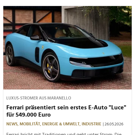
LUXUS-STROMER AUS MARANELLO
Ferrari präsentiert sein erstes E-Auto "Luce"
für 549.000 Euro
NEWS,
MOBILITÄT,
ENERGIE & UMWELT,
INDUSTRIE
| 26.05.2026
Ferrari bricht mit Traditionen und geht unter Strom: Die