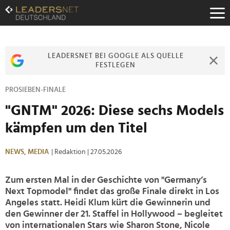
Zum
Inhalt
Zur
Fußzeilen-
Navigation
LEADERSNET BEI GOOGLE ALS QUELLE
Zur
FESTLEGEN
Hauptnavigation
PROSIEBEN-FINALE
"GNTM" 2026: Diese sechs Models
kämpfen um den Titel
NEWS,
MEDIA
| Redaktion
| 27.05.2026
Zum ersten Mal in der Geschichte von "Germany’s
Next Topmodel" findet das große Finale direkt in Los
Angeles statt. Heidi Klum kürt die Gewinnerin und
den Gewinner der 21. Staffel in Hollywood – begleitet
von internationalen Stars wie Sharon Stone, Nicole