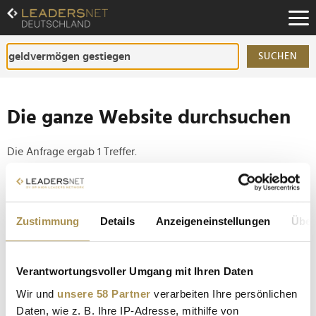
Zum
Inhalt
Zur
Fußzeilen-
SUCHEN
Navigation
Zur
Hauptnavigation
Die ganze Website durchsuchen
Die Anfrage ergab 1 Treffer.
Tipp
Seiten suchen, die genau diese Wortgruppe enthalten:
Zustimmung
Details
Anzeigeneinstellungen
Über
Setzen Sie die gesuchten Wörter zwischen
Anführungszeichen: zb "Vorname Nachname".
Verantwortungsvoller Umgang mit Ihren Daten
Wir und
unsere 58 Partner
verarbeiten Ihre persönlichen
Deutsche Haushalte besitzen 9,05 Billionen Euro
Daten, wie z. B. Ihre IP-Adresse, mithilfe von