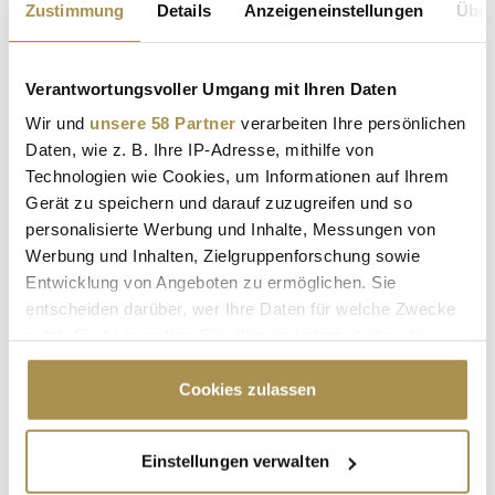
Zustimmung
Details
Anzeigeneinstellungen
Über
NEWS
| 27.04.2026
Wie so viele Felder macht auch der Büro-Alltag einen KI-
Verantwortungsvoller Umgang mit Ihren Daten
bedingten Wandel durch. Dabei warnt Franzisca Engels, CEO
von LIZ Smart Office, vor der Vernachlässigung
Wir und
unsere 58 Partner
verarbeiten Ihre persönlichen
organisatorischer Eckpfeiler. Wirklich sinnvoll lasse sich
Daten, wie z. B. Ihre IP-Adresse, mithilfe von
Künstliche Intelligenz erst in Abläufe integrieren, wenn deren
Technologien wie Cookies, um Informationen auf Ihrem
zugrundeliegende...
Gerät zu speichern und darauf zuzugreifen und so
personalisierte Werbung und Inhalte, Messungen von
Werbung und Inhalten, Zielgruppenforschung sowie
Generationenkonflikte im Büro: Woran
Entwicklung von Angeboten zu ermöglichen. Sie
Kommunikation und Planung oft scheitern
entscheiden darüber, wer Ihre Daten für welche Zwecke
NEWS
| 18.09.2025
nutzt. Sie können Ihre Einwilligung jederzeit über die
Cookie-Erklärung oder durch Klicken auf das Privacy
Ständige Generationenkonflikte sind passé, wenn man das
Trigger Symbol ändern oder widerrufen
Cookies zulassen
Elternhaus verlassen hat? Weit gefehlt, wie eine aktuelle
Studie unterstreicht: Fast alle Beschäftigten berichten
zwischen Spannungen zwischen Mitarbeitern verschiedener
Wenn Sie es erlauben, würden wir auch gerne:
Einstellungen verwalten
Altersklassen. Franzisca Engels, CEO von LIZ Smart Office,
Informationen über Ihre geografische Lage
stellt...