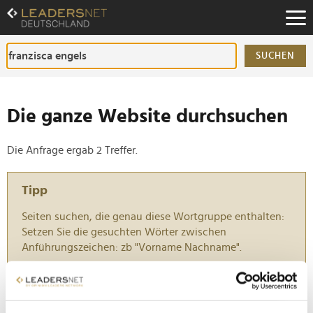
Zum
Inhalt
Zur
Fußzeilen-
SUCHEN
Navigation
Zur
Hauptnavigation
Die ganze Website durchsuchen
Die Anfrage ergab 2 Treffer.
Tipp
Seiten suchen, die genau diese Wortgruppe enthalten:
Setzen Sie die gesuchten Wörter zwischen
Anführungszeichen: zb "Vorname Nachname".
"KI ist kein Reparaturwerkzeug für schlechte
Organisation"