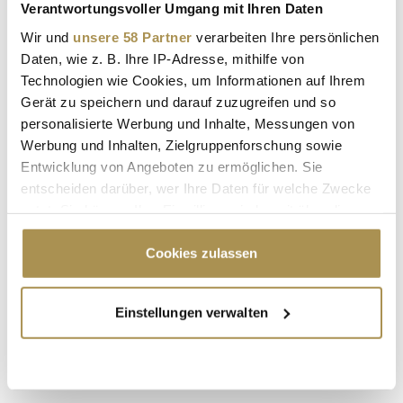
Verantwortungsvoller Umgang mit Ihren Daten
Sicherheitscode bestätigen:
*
Wir und
unsere 58 Partner
verarbeiten Ihre persönlichen
Daten, wie z. B. Ihre IP-Adresse, mithilfe von
Technologien wie Cookies, um Informationen auf Ihrem
Gerät zu speichern und darauf zuzugreifen und so
personalisierte Werbung und Inhalte, Messungen von
Werbung und Inhalten, Zielgruppenforschung sowie
Entwicklung von Angeboten zu ermöglichen. Sie
* Pflichtfelder.
entscheiden darüber, wer Ihre Daten für welche Zwecke
ABSENDEN
nutzt. Sie können Ihre Einwilligung jederzeit über die
Cookie-Erklärung oder durch Klicken auf das Privacy
LEADERSNET.TV
Trigger Symbol ändern oder widerrufen
Cookies zulassen
Wenn Sie es erlauben, würden wir auch gerne:
LAUTSCHALTEN
Einstellungen verwalten
Informationen über Ihre geografische Lage
erfassen, welche bis auf einige Meter genau sein
können
Ihr Gerät durch aktives Scannen nach