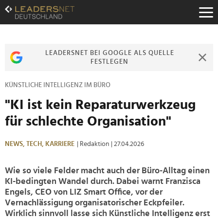
Zum
Inhalt
Zur
Fußzeilen-
Navigation
LEADERSNET BEI GOOGLE ALS QUELLE
Zur
FESTLEGEN
Hauptnavigation
KÜNSTLICHE INTELLIGENZ IM BÜRO
"KI ist kein Reparaturwerkzeug
für schlechte Organisation"
NEWS,
TECH,
KARRIERE
| Redaktion
| 27.04.2026
Wie so viele Felder macht auch der Büro-Alltag einen
KI-bedingten Wandel durch. Dabei warnt Franzisca
Engels, CEO von LIZ Smart Office, vor der
Vernachlässigung organisatorischer Eckpfeiler.
Wirklich sinnvoll lasse sich Künstliche Intelligenz erst