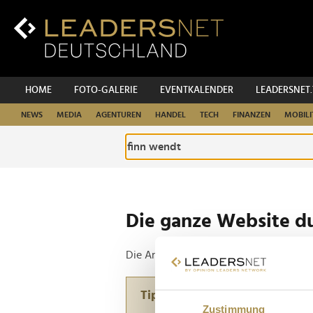
Zum
Inhalt
Zur
Fußzeilen-
Navigation
Zur
HOME
FOTO-GALERIE
EVENTKALENDER
LEADERSNET
Hauptnavigation
NEWS
MEDIA
AGENTUREN
HANDEL
TECH
FINANZEN
MOBILI
Die ganze Website d
Die Anfrage ergab 2 Treffer.
Tipp
Zustimmung