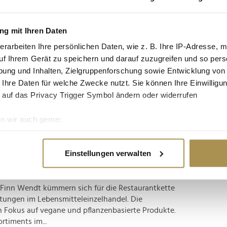
tgruppe enthalten: Setzen Sie die gesuchten
n: zb "Vorname Nachname".
g mit Ihren Daten
erarbeiten Ihre persönlichen Daten, wie z. B. Ihre IP-Adresse, m
-ups
uf Ihrem Gerät zu speichern und darauf zuzugreifen und so pers
ung und Inhalten, Zielgruppenforschung sowie Entwicklung von
 Ihre Daten für welche Zwecke nutzt. Sie können Ihre Einwilligun
ng jener Start-ups veröffentlicht, die unter
 auf das Privacy Trigger Symbol ändern oder widerrufen
er dabei und nun ganz oben angekommen: In
s München die Liste der Top-Start-ups 2022 in
n wir auch gerne:
 das Ranking der...
re geografische Lage erfassen, welche bis auf einige Meter gen
es Scannen nach bestimmten Merkmalen (Fingerprinting) identifi
p-Manager aus dem Handel
Einstellungen verwalten
ie Ihre persönlichen Daten verarbeitet werden, und legen Sie I
 Finn Wendt kümmern sich für die Restaurantkette
nhalte und Anzeigen zu personalisieren, Funktionen für soziale
tungen im Lebensmitteleinzelhandel. Die
Website zu analysieren. Außerdem geben wir Informationen zu I
en Fokus auf vegane und pflanzenbasierte Produkte.
r soziale Medien, Werbung und Analysen weiter. Unsere Partner
timents im...