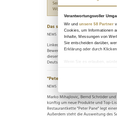
Seiten suchen, die genau diese Wor
Wörter zwischen Anführungszeiche
Verantwortungsvoller Umgan
Wir und
unsere 58 Partner
v
Das sind Deutschlands Top-Start
Cookies, um Informationen a
NEWS
| 28.09.2022
Inhalte, Messungen von Werb
Sie entscheiden darüber, wer
LinkedIn hat zum fünften Mal sein Ranki
Erklärung oder durch Klicken
Bewerbern am beliebtesten sind. Imm
diesem Jahr führt erstmals Personio au
Wenn Sie es erlauben, würde
Deutschland an. LinkedIn veröffentlicht
Informationen über Ih
Ihr Gerät durch aktiv
"Peter Pane" engagiert drei To
Erfahren Sie mehr darüber, w
NEWS
| 28.07.2022
Einzelheiten
fest.
Marko Mihajlovic, Bernd Schröder und
Wir verwenden Cookies, um I
künftig um neue Produkte und Top-Lis
und die Zugriffe auf unsere 
Restaurantkette "Peter Pane" legt ein
Website an unsere Partner fü
Außerdem steht die Ausweitung des Sor