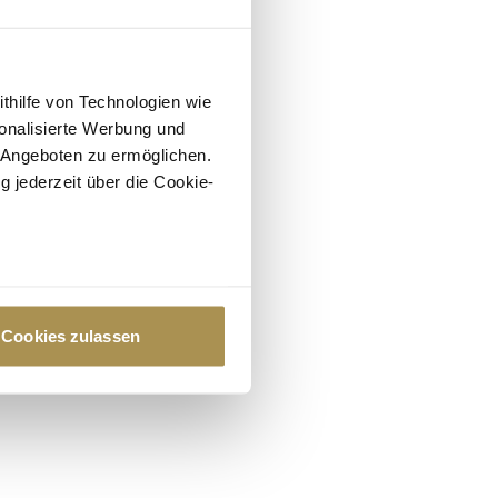
ithilfe von Technologien wie
onalisierte Werbung und
 Angeboten zu ermöglichen.
g jederzeit über die Cookie-
au sein können
zieren
Cookies zulassen
hre Präferenzen im
Abschnitt
 Medien anbieten zu können
hrer Verwendung unserer
 führen diese Informationen