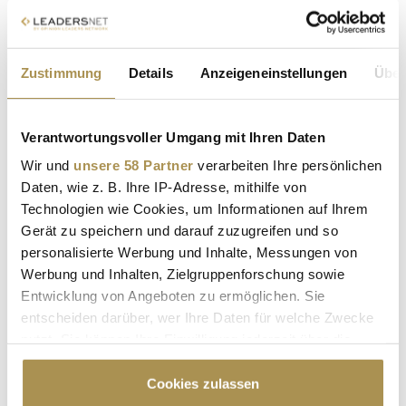
Sam Altman kündigt OpenAI-Roadmap an
Zustimmung
Details
Anzeigeneinstellungen
Über
NEWS
| 13.02.2025
OpenAI überdenkt seine Strategie: Statt zahlreicher
Einzelmodelle soll ein einheitliches KI-System entstehen. CEO
Verantwortungsvoller Umgang mit Ihren Daten
Sam Altman erklärt, warum Nutzer bald von einer schlankeren
Wir und
unsere 58 Partner
verarbeiten Ihre persönlichen
Produktpalette profitieren könnten – und welche
Daten, wie z. B. Ihre IP-Adresse, mithilfe von
Herausforderungen dabei auf OpenAI warten. Während
Technologien wie Cookies, um Informationen auf Ihrem
Konkurrenten wie Google und...
Gerät zu speichern und darauf zuzugreifen und so
personalisierte Werbung und Inhalte, Messungen von
Das Jevons-Paradoxon: Warum alle darüber reden –
Werbung und Inhalten, Zielgruppenforschung sowie
und was es mit DeepSeek zu tun hat
Entwicklung von Angeboten zu ermöglichen. Sie
entscheiden darüber, wer Ihre Daten für welche Zwecke
NEWS
| 05.02.2025
nutzt. Sie können Ihre Einwilligung jederzeit über die
Technologische Innovationen sollen Ressourcen sparen –
Cookie-Erklärung oder durch Klicken auf das Privacy
doch manchmal bewirken sie genau das Gegenteil. Ein
Trigger Symbol ändern oder widerrufen
Cookies zulassen
Konzept aus dem 19. Jahrhundert erlebt derzeit ein Comeback: