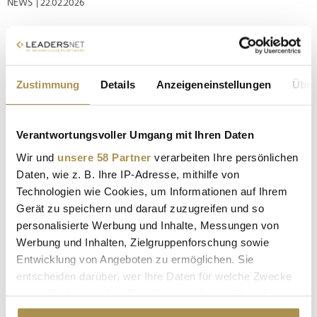
NEWS
| 22.02.2026
Der diesjährige Ball der Wirtschaft stand unter besonderen
Vorzeichen: Nach 15 Jahren an der VBKI-Spitze markierte die
74. Ausgabe zugleich die letzte mit Markus Voigt als
Präsident. Rund 2000 Gästen aus Politik, Wirtschaft und
Zustimmung
Details
Anzeigeneinstellungen
Über
Gesellschaft wurde beim traditionsreichen Abend im Berliner
Hotel...
Verantwortungsvoller Umgang mit Ihren Daten
2200 Führungspersönlichkeiten feierten den Ball der
Wir und
unsere 58 Partner
verarbeiten Ihre persönlichen
Wirtschaft 2024 in Berlin
Daten, wie z. B. Ihre IP-Adresse, mithilfe von
Technologien wie Cookies, um Informationen auf Ihrem
NEWS
| 27.02.2024
Gerät zu speichern und darauf zuzugreifen und so
Am vergangenen Samstagabend war es wieder soweit: Der 72.
personalisierte Werbung und Inhalte, Messungen von
Ball der Wirtschaft, ausgerichtet vom renommierten Verein
Werbung und Inhalten, Zielgruppenforschung sowie
Berliner Kaufleute und Industrieller (VBKI), fand im festlichen
Entwicklung von Angeboten zu ermöglichen. Sie
Ambiente des Hotel Intercontinental Berlin statt. Über 2200
entscheiden darüber, wer Ihre Daten für welche Zwecke
führende Persönlichkeiten aus Wirtschaft und Industrie...
nutzt. Sie können Ihre Einwilligung jederzeit über die
Cookie-Erklärung oder durch Klicken auf das Privacy