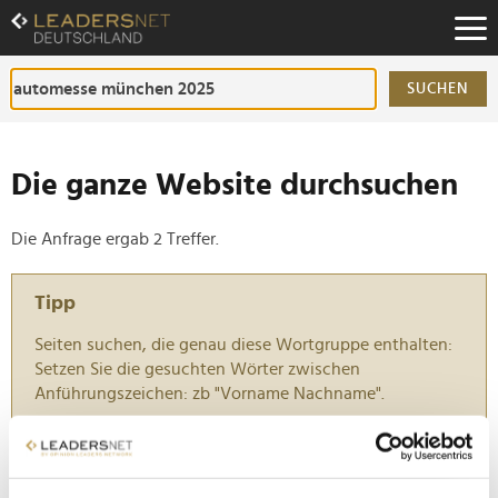
Zum
Inhalt
Zur
Fußzeilen-
SUCHEN
Navigation
Zur
Hauptnavigation
Die ganze Website durchsuchen
Die Anfrage ergab 2 Treffer.
Tipp
Seiten suchen, die genau diese Wortgruppe enthalten:
Setzen Sie die gesuchten Wörter zwischen
Anführungszeichen: zb "Vorname Nachname".
Festival der Mobilität: München lädt zur
spannendsten IAA seit Jahren