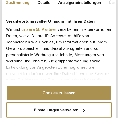
Zustimmung
Details
Anzeigeneinstellungen
Über
NEWS
| 04.09.2025
Die Internationale Automobilausstellung, einst Pflichttermin
Verantwortungsvoller Umgang mit Ihren Daten
der Branche in Frankfurt, erlebt seit dem Umzug nach
München 2021 eine heikle Transformation. Aus der
Wir und
unsere 58 Partner
verarbeiten Ihre persönlichen
klassischen Autoshow wurde ein Festival der Mobilität – mit
Daten, wie z. B. Ihre IP-Adresse, mithilfe von
gemischtem Erfolg. Nach zwei schwierigen Anläufen setzt der
Technologien wie Cookies, um Informationen auf Ihrem
Verband der...
Gerät zu speichern und darauf zuzugreifen und so
personalisierte Werbung und Inhalte, Messungen von
Werbung und Inhalten, Zielgruppenforschung sowie
MINI mit zwei Weltpremieren bei der IAA Mobility
Entwicklung von Angeboten zu ermöglichen. Sie
2025
entscheiden darüber, wer Ihre Daten für welche Zwecke
NEWS
| 06.08.2025
nutzt. Sie können Ihre Einwilligung jederzeit über die
Cookie-Erklärung oder durch Klicken auf das Privacy
Zur IAA Mobility 2025 in München plant MINI gleich zwei
Trigger Symbol ändern oder widerrufen
Cookies zulassen
Weltpremieren im MINI Pavillon sowie eine öffentlich
zugängliche Markeninszenierung auf dem Max-Joseph-Platz.
Die Messe dient als Plattform, um aktuelle Entwicklungen
Wenn Sie es erlauben, würden wir auch gerne:
Einstellungen verwalten
rund um Elektromobilität und Markenpositionierung zu
Informationen über Ihre geografische Lage
präsentieren. Im Rahmen...