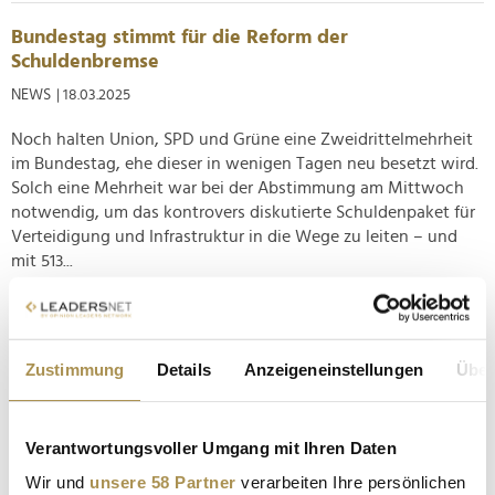
Bundestag stimmt für die Reform der
Schuldenbremse
NEWS
| 18.03.2025
Noch halten Union, SPD und Grüne eine Zweidrittelmehrheit
im Bundestag, ehe dieser in wenigen Tagen neu besetzt wird.
Solch eine Mehrheit war bei der Abstimmung am Mittwoch
notwendig, um das kontrovers diskutierte Schuldenpaket für
Verteidigung und Infrastruktur in die Wege zu leiten – und
mit 513...
Merz wird Bundeskanzler; Scholz und Lindner vor
dem politischen Aus
Zustimmung
Details
Anzeigeneinstellungen
Über
NEWS
| 23.02.2025
Zwar mit weniger als 30 Prozent, aber immer noch deutlichem
Verantwortungsvoller Umgang mit Ihren Daten
Vorsprung vor der zweitplatzierten AfD hat die Union bei der
Bundestagswahl 2025 die meisten Stimmen gesammelt. Der
Wir und
unsere 58 Partner
verarbeiten Ihre persönlichen