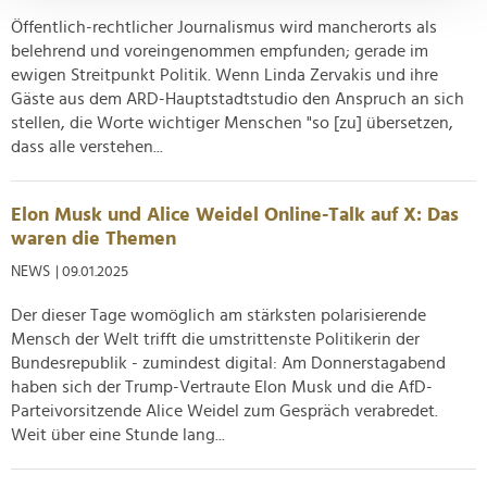
verarbeitet werden, und legen Sie Ihre Präferenzen im
Öffentlich-rechtlicher Journalismus wird mancherorts als
Abschnitt Einzelheiten
fest.
belehrend und voreingenommen empfunden; gerade im
ewigen Streitpunkt Politik. Wenn Linda Zervakis und ihre
Wir verwenden Cookies, um Inhalte und Anzeigen zu
Gäste aus dem ARD-Hauptstadtstudio den Anspruch an sich
personalisieren, Funktionen für soziale Medien anbieten
stellen, die Worte wichtiger Menschen "so [zu] übersetzen,
zu können und die Zugriffe auf unsere Website zu
dass alle verstehen...
analysieren. Außerdem geben wir Informationen zu Ihrer
Verwendung unserer Website an unsere Partner für
soziale Medien, Werbung und Analysen weiter. Unsere
Elon Musk und Alice Weidel Online-Talk auf X: Das
waren die Themen
Partner führen diese Informationen möglicherweise mit
weiteren Daten zusammen, die Sie ihnen bereitgestellt
NEWS
| 09.01.2025
haben oder die sie im Rahmen Ihrer Nutzung der Dienste
Der dieser Tage womöglich am stärksten polarisierende
gesammelt haben.
Mensch der Welt trifft die umstrittenste Politikerin der
Bundesrepublik - zumindest digital: Am Donnerstagabend
haben sich der Trump-Vertraute Elon Musk und die AfD-
Parteivorsitzende Alice Weidel zum Gespräch verabredet.
Weit über eine Stunde lang...