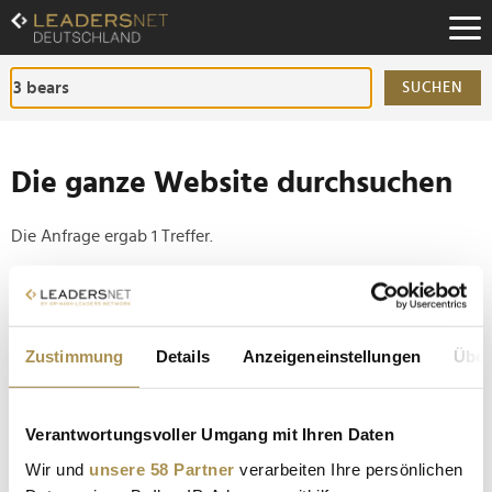
Zum
Inhalt
Zur
Fußzeilen-
SUCHEN
Navigation
Zur
Hauptnavigation
Die ganze Website durchsuchen
Die Anfrage ergab 1 Treffer.
Tipp
Seiten suchen, die genau diese Wortgruppe enthalten:
Zustimmung
Details
Anzeigeneinstellungen
Über
Setzen Sie die gesuchten Wörter zwischen
Anführungszeichen: zb "Vorname Nachname".
Verantwortungsvoller Umgang mit Ihren Daten
"Goldener Windbeutel 2023": Foodwatch sucht
Wir und
unsere 58 Partner
verarbeiten Ihre persönlichen
wieder die dreisteste Werbelüge des Jahres