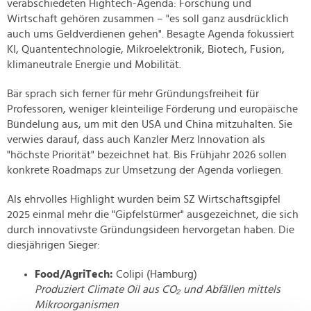
verabschiedeten Hightech-Agenda: Forschung und
Wirtschaft gehören zusammen – "es soll ganz ausdrücklich
auch ums Geldverdienen gehen". Besagte Agenda fokussiert
KI, Quantentechnologie, Mikroelektronik, Biotech, Fusion,
klimaneutrale Energie und Mobilität.
Bär sprach sich ferner für mehr Gründungsfreiheit für
Professoren, weniger kleinteilige Förderung und europäische
Bündelung aus, um mit den USA und China mitzuhalten. Sie
verwies darauf, dass auch Kanzler Merz Innovation als
"höchste Priorität" bezeichnet hat. Bis Frühjahr 2026 sollen
konkrete Roadmaps zur Umsetzung der Agenda vorliegen.
Als ehrvolles Highlight wurden beim SZ Wirtschaftsgipfel
2025 einmal mehr die "Gipfelstürmer" ausgezeichnet, die sich
durch innovativste Gründungsideen hervorgetan haben. Die
diesjährigen Sieger:
Food/AgriTech:
Colipi (Hamburg)
Produziert Climate Oil aus CO₂ und Abfällen mittels
Mikroorganismen