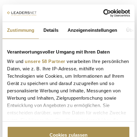
Energy: Heatrix
(Bremen)
CO₂-neutrale Prozesswärme durch Hochtemperatur-
Lufterhitzer plus thermischen Speicher
Zustimmung
Details
Anzeigeneinstellungen
Über
Health:
Meliodays (München)
Spirale gegen chronische Gebärmutterentzündungen,
die eine Ein-Jahres-Ibuprofen-Dosis lokal abgibt
Verantwortungsvoller Umgang mit Ihren Daten
Wir und
unsere 58 Partner
verarbeiten Ihre persönlichen
https://www.sueddeutsche.de
Daten, wie z. B. Ihre IP-Adresse, mithilfe von
https://www.sz-gipfel.de
Technologien wie Cookies, um Informationen auf Ihrem
Gerät zu speichern und darauf zuzugreifen und so
personalisierte Werbung und Inhalte, Messungen von
Werbung und Inhalten, Zielgruppenforschung sowie
Entwicklung von Angeboten zu ermöglichen. Sie
entscheiden darüber, wer Ihre Daten für welche Zwecke
nutzt. Sie können Ihre Einwilligung jederzeit über die
Cookie-Erklärung oder durch Klicken auf das Privacy
Trigger Symbol ändern oder widerrufen
Cookies zulassen