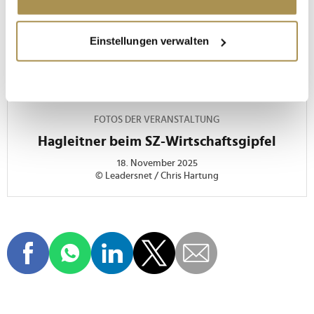
Wenn Sie es erlauben, würden wir auch gerne:
Einstellungen verwalten
Informationen über Ihre geografische Lage
erfassen, welche bis auf einige Meter genau sein
können
Ihr Gerät durch aktives Scannen nach
bestimmten Merkmalen (Fingerprinting) identifizieren
FOTOS DER VERANSTALTUNG
Erfahren Sie mehr darüber, wie Ihre persönlichen Daten
Hagleitner beim SZ-Wirtschaftsgipfel
verarbeitet werden, und legen Sie Ihre Präferenzen im
18. November 2025
Abschnitt Einzelheiten
fest.
© Leadersnet / Chris Hartung
Wir verwenden Cookies, um Inhalte und Anzeigen zu
personalisieren, Funktionen für soziale Medien anbieten
zu können und die Zugriffe auf unsere Website zu
analysieren. Außerdem geben wir Informationen zu Ihrer
Verwendung unserer Website an unsere Partner für
soziale Medien, Werbung und Analysen weiter. Unsere
Partner führen diese Informationen möglicherweise mit