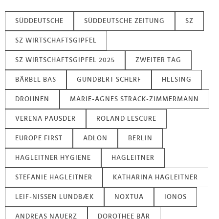
weiteren Daten zusammen, die Sie ihnen bereitgestellt
haben oder die sie im Rahmen Ihrer Nutzung der Dienste
SÜDDEUTSCHE
SÜDDEUTSCHE ZEITUNG
SZ
gesammelt haben.
SZ WIRTSCHAFTSGIPFEL
SZ WIRTSCHAFTSGIPFEL 2025
ZWEITER TAG
BÄRBEL BAS
GUNDBERT SCHERF
HELSING
DROHNEN
MARIE-AGNES STRACK-ZIMMERMANN
VERENA PAUSDER
ROLAND LESCURE
EUROPE FIRST
ADLON
BERLIN
HAGLEITNER HYGIENE
HAGLEITNER
STEFANIE HAGLEITNER
KATHARINA HAGLEITNER
LEIF-NISSEN LUNDBÆK
NOXTUA
IONOS
ANDREAS NAUERZ
DOROTHEE BÄR