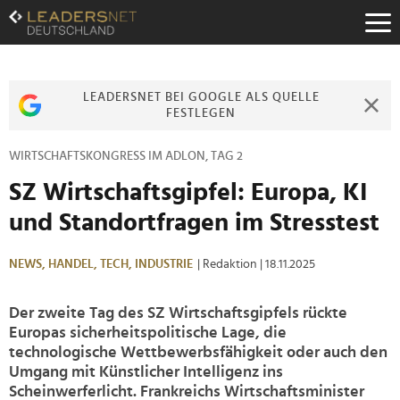
Zum
Inhalt
Zur
Fußzeilen-
Navigation
LEADERSNET BEI GOOGLE ALS QUELLE
Zur
FESTLEGEN
Hauptnavigation
WIRTSCHAFTSKONGRESS IM ADLON, TAG 2
SZ Wirtschaftsgipfel: Europa, KI
und Standortfragen im Stresstest
NEWS,
HANDEL,
TECH,
INDUSTRIE
| Redaktion
| 18.11.2025
Der zweite Tag des SZ Wirtschaftsgipfels rückte
Europas sicherheitspolitische Lage, die
technologische Wettbewerbsfähigkeit oder auch den
Umgang mit Künstlicher Intelligenz ins
Scheinwerferlicht. Frankreichs Wirtschaftsminister