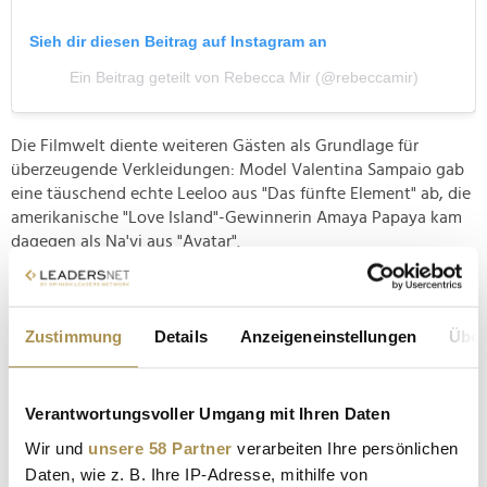
Sieh dir diesen Beitrag auf Instagram an
Ein Beitrag geteilt von Rebecca Mir (@rebeccamir)
Die Filmwelt diente weiteren Gästen als Grundlage für
überzeugende Verkleidungen: Model Valentina Sampaio gab
eine täuschend echte Leeloo aus "Das fünfte Element" ab, die
amerikanische "Love Island"-Gewinnerin Amaya Papaya kam
dagegen als Na'vi aus "Avatar".
Derweil verkörperten die YouTuber Sam Golbach und Sofie
Dossi den mörderischen Yuppie Patrick Bateman und eines
seiner Opfer; angelehnt an eine ikonische Szene aus der
Zustimmung
Details
Anzeigeneinstellungen
Über
Filmadaption des Romans "American Psycho" von Bret Easton
Ellis.
Verantwortungsvoller Umgang mit Ihren Daten
Wir und
unsere 58 Partner
verarbeiten Ihre persönlichen
Daten, wie z. B. Ihre IP-Adresse, mithilfe von