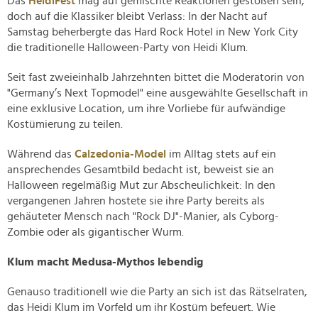
Das
HeidiFest
mag auf gemischte Reaktionen gestoßen sein,
doch auf die Klassiker bleibt Verlass: In der Nacht auf
Samstag beherbergte das Hard Rock Hotel in New York City
die traditionelle Halloween-Party von Heidi Klum.
Seit fast zweieinhalb Jahrzehnten bittet die Moderatorin von
"Germany’s Next Topmodel" eine ausgewählte Gesellschaft in
eine exklusive Location, um ihre Vorliebe für aufwändige
Kostümierung zu teilen.
Während das
Calzedonia-Model
im Alltag stets auf ein
ansprechendes Gesamtbild bedacht ist, beweist sie an
Halloween regelmäßig Mut zur Abscheulichkeit: In den
vergangenen Jahren hostete sie ihre Party bereits als
gehäuteter Mensch nach "Rock DJ"-Manier, als Cyborg-
Zombie oder als gigantischer Wurm.
Klum macht Medusa-Mythos lebendig
Genauso traditionell wie die Party an sich ist das Rätselraten,
das Heidi Klum im Vorfeld um ihr Kostüm befeuert. Wie