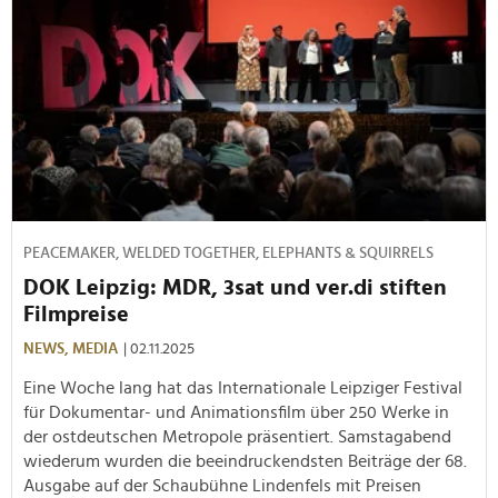
PEACEMAKER, WELDED TOGETHER, ELEPHANTS & SQUIRRELS
DOK Leipzig: MDR, 3sat und ver.di stiften
Filmpreise
NEWS,
MEDIA
| 02.11.2025
Eine Woche lang hat das Internationale Leipziger Festival
für Dokumentar- und Animationsfilm über 250 Werke in
der ostdeutschen Metropole präsentiert. Samstagabend
wiederum wurden die beeindruckendsten Beiträge der 68.
Ausgabe auf der Schaubühne Lindenfels mit Preisen