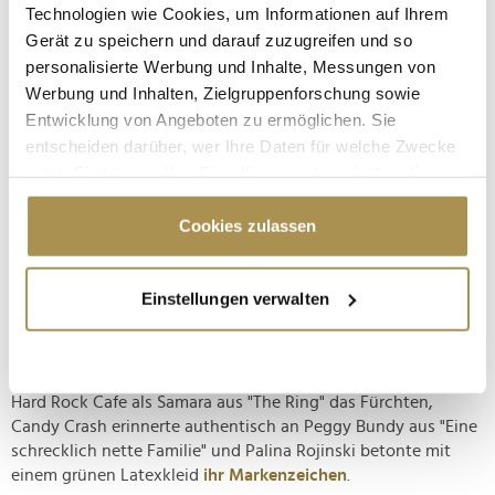
Technologien wie Cookies, um Informationen auf Ihrem
Gerät zu speichern und darauf zuzugreifen und so
personalisierte Werbung und Inhalte, Messungen von
Werbung und Inhalten, Zielgruppenforschung sowie
Entwicklung von Angeboten zu ermöglichen. Sie
entscheiden darüber, wer Ihre Daten für welche Zwecke
nutzt. Sie können Ihre Einwilligung jederzeit über die
Cookie-Erklärung oder durch Klicken auf das Privacy
Trigger Symbol ändern oder widerrufen
Cookies zulassen
Sieh dir diesen Beitrag auf Instagram an
Wenn Sie es erlauben, würden wir auch gerne:
Ein Beitrag geteilt von Getty Images Entertainment (@gettyentertainment)
Einstellungen verwalten
Informationen über Ihre geografische Lage
erfassen, welche bis auf einige Meter genau sein
Auch andere deutschsprachige Gäste trumpften auf: Designer
können
Yannik Zamboni und Aaron Kohler lernten dem Publikum im
Ihr Gerät durch aktives Scannen nach
Hard Rock Cafe als Samara aus "The Ring" das Fürchten,
bestimmten Merkmalen (Fingerprinting) identifizieren
Candy Crash erinnerte authentisch an Peggy Bundy aus "Eine
Erfahren Sie mehr darüber, wie Ihre persönlichen Daten
schrecklich nette Familie" und Palina Rojinski betonte mit
verarbeitet werden, und legen Sie Ihre Präferenzen im
einem grünen Latexkleid
ihr Markenzeichen
.