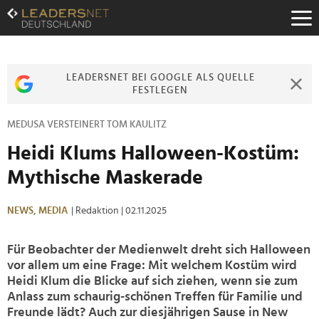
Zum
Inhalt
Zur
Fußzeilen-
Navigation
LEADERSNET BEI GOOGLE ALS QUELLE
Zur
FESTLEGEN
Hauptnavigation
MEDUSA VERSTEINERT TOM KAULITZ
Heidi Klums Halloween-Kostüm:
Mythische Maskerade
NEWS,
MEDIA
| Redaktion
| 02.11.2025
Für Beobachter der Medienwelt dreht sich Halloween
vor allem um eine Frage: Mit welchem Kostüm wird
Heidi Klum die Blicke auf sich ziehen, wenn sie zum
Anlass zum schaurig-schönen Treffen für Familie und
Freunde lädt? Auch zur diesjährigen Sause in New