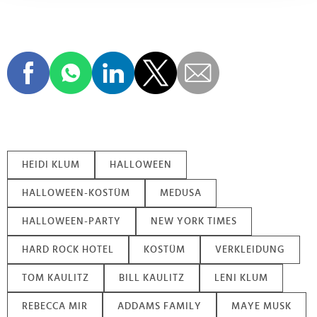
Abschnitt Einzelheiten
fest.
Wir verwenden Cookies, um Inhalte und Anzeigen zu
personalisieren, Funktionen für soziale Medien anbieten
zu können und die Zugriffe auf unsere Website zu
analysieren. Außerdem geben wir Informationen zu Ihrer
Verwendung unserer Website an unsere Partner für
soziale Medien, Werbung und Analysen weiter. Unsere
Partner führen diese Informationen möglicherweise mit
weiteren Daten zusammen, die Sie ihnen bereitgestellt
HEIDI KLUM
HALLOWEEN
haben oder die sie im Rahmen Ihrer Nutzung der Dienste
gesammelt haben.
HALLOWEEN-KOSTÜM
MEDUSA
HALLOWEEN-PARTY
NEW YORK TIMES
HARD ROCK HOTEL
KOSTÜM
VERKLEIDUNG
TOM KAULITZ
BILL KAULITZ
LENI KLUM
REBECCA MIR
ADDAMS FAMILY
MAYE MUSK