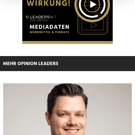
verarbeitet werden, und legen Sie Ihre Präferenzen im
Abschnitt Einzelheiten
fest.
Wir verwenden Cookies, um Inhalte und Anzeigen zu
personalisieren, Funktionen für soziale Medien anbieten
zu können und die Zugriffe auf unsere Website zu
analysieren. Außerdem geben wir Informationen zu Ihrer
Verwendung unserer Website an unsere Partner für
soziale Medien, Werbung und Analysen weiter. Unsere
MEHR OPINION LEADERS
Partner führen diese Informationen möglicherweise mit
weiteren Daten zusammen, die Sie ihnen bereitgestellt
haben oder die sie im Rahmen Ihrer Nutzung der Dienste
gesammelt haben.