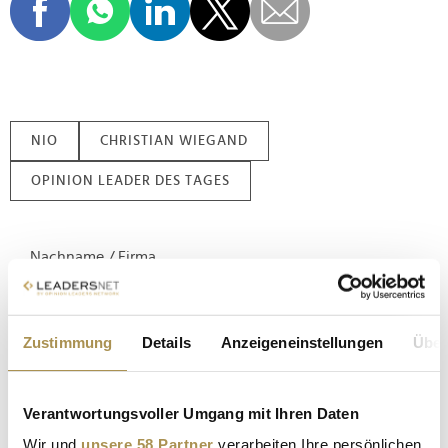
NIO
CHRISTIAN WIEGAND
OPINION LEADER DES TAGES
Nachname / Firma
SUCHEN
Zustimmung
Details
Anzeigeneinstellungen
Über
LEADERSNET.TV
Verantwortungsvoller Umgang mit Ihren Daten
LAUTSCHALTEN
Wir und
unsere 58 Partner
verarbeiten Ihre persönlichen