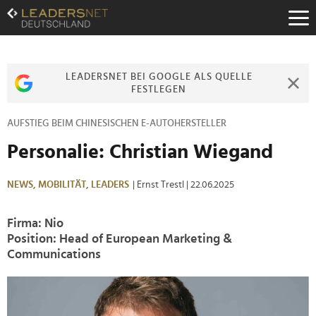
Zum
Inhalt
Zur
Fußzeilen-
Navigation
LEADERSNET BEI GOOGLE ALS QUELLE
Zur
FESTLEGEN
Hauptnavigation
AUFSTIEG BEIM CHINESISCHEN E-AUTOHERSTELLER
Personalie: Christian Wiegand
NEWS,
MOBILITÄT,
LEADERS
| Ernst Trestl
| 22.06.2025
Firma: Nio
Position: Head of European Marketing &
Communications
>