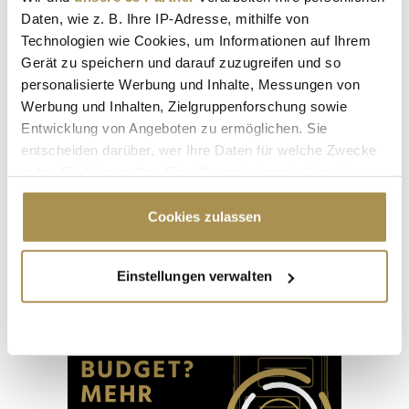
Daten, wie z. B. Ihre IP-Adresse, mithilfe von
Technologien wie Cookies, um Informationen auf Ihrem
Gerät zu speichern und darauf zuzugreifen und so
personalisierte Werbung und Inhalte, Messungen von
Werbung und Inhalten, Zielgruppenforschung sowie
Entwicklung von Angeboten zu ermöglichen. Sie
entscheiden darüber, wer Ihre Daten für welche Zwecke
nutzt. Sie können Ihre Einwilligung jederzeit über die
Cookie-Erklärung oder durch Klicken auf das Privacy
"Die Leute wollen einen Skandal im
Trigger Symbol ändern oder widerrufen
Cookies zulassen
Sommerloch"
Wenn Sie es erlauben, würden wir auch gerne:
Einstellungen verwalten
Informationen über Ihre geografische Lage
Advertisement
erfassen, welche bis auf einige Meter genau sein
können
Ihr Gerät durch aktives Scannen nach
bestimmten Merkmalen (Fingerprinting) identifizieren
Erfahren Sie mehr darüber, wie Ihre persönlichen Daten