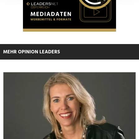
Abschnitt Einzelheiten
fest.
Wir verwenden Cookies, um Inhalte und Anzeigen zu
personalisieren, Funktionen für soziale Medien anbieten
zu können und die Zugriffe auf unsere Website zu
analysieren. Außerdem geben wir Informationen zu Ihrer
Verwendung unserer Website an unsere Partner für
MEHR OPINION LEADERS
soziale Medien, Werbung und Analysen weiter. Unsere
Partner führen diese Informationen möglicherweise mit
weiteren Daten zusammen, die Sie ihnen bereitgestellt
haben oder die sie im Rahmen Ihrer Nutzung der Dienste
gesammelt haben.