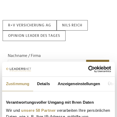
R+V VERSICHERUNG AG
NILS REICH
OPINION LEADER DES TAGES
Nachname / Firma
SUCHEN
Zustimmung
Details
Anzeigeneinstellungen
Über
LEADERSNET.TV
LAUTSCHALTEN
Verantwortungsvoller Umgang mit Ihren Daten
Wir und
unsere 58 Partner
verarbeiten Ihre persönlichen
Daten, wie z. B. Ihre IP-Adresse, mithilfe von