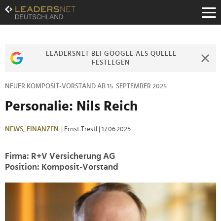
Zum
Inhalt
Zur
Fußzeilen-
Navigation
LEADERSNET BEI GOOGLE ALS QUELLE
Zur
FESTLEGEN
Hauptnavigation
NEUER KOMPOSIT-VORSTAND AB 15. SEPTEMBER 2025
Personalie: Nils Reich
NEWS,
FINANZEN
| Ernst Trestl
| 17.06.2025
Firma: R+V Versicherung AG
Position: Komposit-Vorstand
>