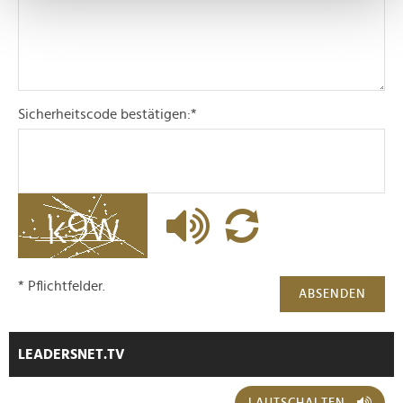
Erfahren Sie mehr darüber, wie Ihre persönlichen Daten
verarbeitet werden, und legen Sie Ihre Präferenzen im
Abschnitt Einzelheiten
fest.
Wir verwenden Cookies, um Inhalte und Anzeigen zu
Sicherheitscode bestätigen:
*
personalisieren, Funktionen für soziale Medien anbieten
zu können und die Zugriffe auf unsere Website zu
analysieren. Außerdem geben wir Informationen zu Ihrer
Verwendung unserer Website an unsere Partner für
soziale Medien, Werbung und Analysen weiter. Unsere
Partner führen diese Informationen möglicherweise mit
weiteren Daten zusammen, die Sie ihnen bereitgestellt
haben oder die sie im Rahmen Ihrer Nutzung der Dienste
* Pflichtfelder.
gesammelt haben.
ABSENDEN
LEADERSNET.TV