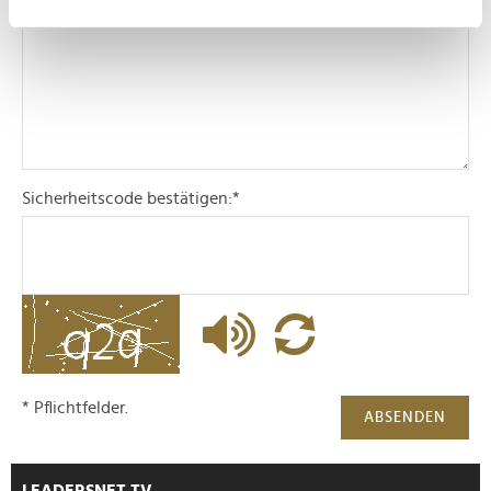
Kommentar:
*
Ihr Gerät durch aktives Scannen nach
bestimmten Merkmalen (Fingerprinting) identifizieren
Erfahren Sie mehr darüber, wie Ihre persönlichen Daten
verarbeitet werden, und legen Sie Ihre Präferenzen im
Abschnitt Einzelheiten
fest.
Wir verwenden Cookies, um Inhalte und Anzeigen zu
Sicherheitscode bestätigen:
*
personalisieren, Funktionen für soziale Medien anbieten
zu können und die Zugriffe auf unsere Website zu
analysieren. Außerdem geben wir Informationen zu Ihrer
Verwendung unserer Website an unsere Partner für
soziale Medien, Werbung und Analysen weiter. Unsere
Partner führen diese Informationen möglicherweise mit
weiteren Daten zusammen, die Sie ihnen bereitgestellt
haben oder die sie im Rahmen Ihrer Nutzung der Dienste
* Pflichtfelder.
ABSENDEN
gesammelt haben.
LEADERSNET.TV