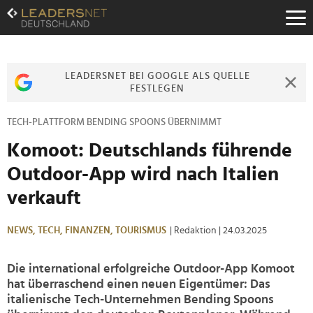
Zum
Inhalt
Zur
Fußzeilen-
Navigation
LEADERSNET BEI GOOGLE ALS QUELLE
Zur
FESTLEGEN
Hauptnavigation
TECH-PLATTFORM BENDING SPOONS ÜBERNIMMT
Komoot: Deutschlands führende
Outdoor-App wird nach Italien
verkauft
NEWS,
TECH,
FINANZEN,
TOURISMUS
| Redaktion
| 24.03.2025
Die international erfolgreiche Outdoor-App Komoot
hat überraschend einen neuen Eigentümer: Das
italienische Tech-Unternehmen Bending Spoons