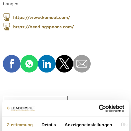
bringen.
https://www.komoot.com/
https://bendingspoons.com/
DEUTSCHE OUTDOOR-APP
DIGITALE ROUTENPLANUNG
Zustimmung
Details
Anzeigeneinstellungen
Über
BENDING SPOONS AKQUISITION