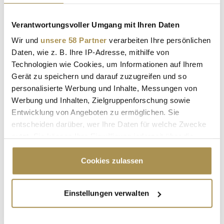
GPS NAVIGATION OUTDOOR
Verantwortungsvoller Umgang mit Ihren Daten
KOMOOT ÜBERNAHME
Wir und
unsere 58 Partner
verarbeiten Ihre persönlichen
KOMOOT BUSINESSMODELL
Daten, wie z. B. Ihre IP-Adresse, mithilfe von
Technologien wie Cookies, um Informationen auf Ihrem
OUTDOOR-APP VERGLEICH
Gerät zu speichern und darauf zuzugreifen und so
personalisierte Werbung und Inhalte, Messungen von
TECH-INVESTOREN DEUTSCHLAND
Werbung und Inhalten, Zielgruppenforschung sowie
DIGITALE FREIZEITGESTALTUNG
Entwicklung von Angeboten zu ermöglichen. Sie
entscheiden darüber, wer Ihre Daten für welche Zwecke
PLATTFORMÖKONOMIE EUROPA
nutzt. Sie können Ihre Einwilligung jederzeit über die
Cookie-Erklärung oder durch Klicken auf das Privacy
Trigger Symbol ändern oder widerrufen
Cookies zulassen
Kommentar veröffentlichen
Wenn Sie es erlauben, würden wir auch gerne:
Autor:
*
Einstellungen verwalten
Informationen über Ihre geografische Lage
erfassen, welche bis auf einige Meter genau sein
können