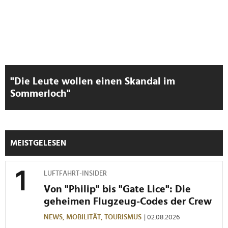
haben oder die sie im Rahmen Ihrer Nutzung der Dienste
gesammelt haben.
"Die Leute wollen einen Skandal im
Sommerloch"
MEISTGELESEN
LUFTFAHRT-INSIDER
Von "Philip" bis "Gate Lice": Die
geheimen Flugzeug-Codes der Crew
NEWS,
MOBILITÄT,
TOURISMUS
| 02.08.2026