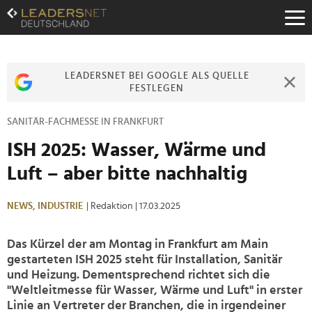
Zum
Inhalt
Zur
Fußzeilen-
Navigation
LEADERSNET BEI GOOGLE ALS QUELLE
Zur
FESTLEGEN
Hauptnavigation
SANITÄR-FACHMESSE IN FRANKFURT
ISH 2025: Wasser, Wärme und
Luft – aber bitte nachhaltig
NEWS,
INDUSTRIE
| Redaktion
| 17.03.2025
Das Kürzel der am Montag in Frankfurt am Main
gestarteten ISH 2025 steht für Installation, Sanitär
und Heizung. Dementsprechend richtet sich die
"Weltleitmesse für Wasser, Wärme und Luft" in erster
Linie an Vertreter der Branchen, die in irgendeiner