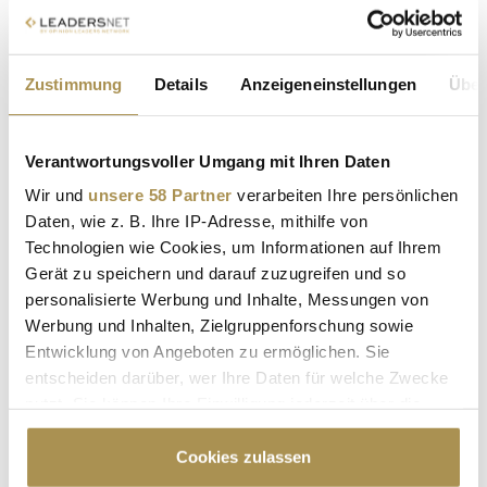
ENERGIEEFFIZIENZ
FACHVORTRÄGE
KONGRESSE
WOOD ENERGY
HANDWERK
Zustimmung
Details
Anzeigeneinstellungen
Über
WELTWASSERTAG
HANSGROHE
HANSGROHE GROUP
JÜRGEN KALMBACH
Verantwortungsvoller Umgang mit Ihren Daten
Wir und
unsere 58 Partner
verarbeiten Ihre persönlichen
Kommentar veröffentlichen
Daten, wie z. B. Ihre IP-Adresse, mithilfe von
Technologien wie Cookies, um Informationen auf Ihrem
Autor:
*
Gerät zu speichern und darauf zuzugreifen und so
personalisierte Werbung und Inhalte, Messungen von
Werbung und Inhalten, Zielgruppenforschung sowie
Kommentar:
*
Entwicklung von Angeboten zu ermöglichen. Sie
entscheiden darüber, wer Ihre Daten für welche Zwecke
nutzt. Sie können Ihre Einwilligung jederzeit über die
Cookie-Erklärung oder durch Klicken auf das Privacy
Trigger Symbol ändern oder widerrufen
Cookies zulassen