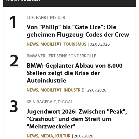
Partner führen diese Informationen möglicherweise mit
weiteren Daten zusammen, die Sie ihnen bereitgestellt
LUFTFAHRT-INSIDER
haben oder die sie im Rahmen Ihrer Nutzung der Dienste
Von "Philip" bis "Gate Lice": Die
gesammelt haben.
geheimen Flugzeug-Codes der Crew
NEWS,
MOBILITÄT,
TOURISMUS
| 02.08.2026
BMW VERLIERT SEINE SONDERROLLE
BMW: Geplanter Abbau von 8.000
Stellen zeigt die Krise der
Autoindustrie
NEWS,
MOBILITÄT,
INDUSTRIE
| 29.07.2026
KEIN RAGEBAIT, DIGGA!
Jugendwort 2026: Zwischen "Peak",
"Crashout" und dem Streit um
"Mehrzweckeier"
NEWS,
MEDIA,
KULTUR
| 28.07.2026