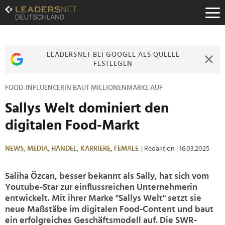
Zum
Inhalt
Zur
Fußzeilen-
Navigation
LEADERSNET BEI GOOGLE ALS QUELLE
Zur
FESTLEGEN
Hauptnavigation
FOOD-INFLUENCERIN BAUT MILLIONENMARKE AUF
Sallys Welt dominiert den
digitalen Food-Markt
NEWS,
MEDIA,
HANDEL,
KARRIERE,
FEMALE
| Redaktion
| 16.03.2025
Saliha Özcan, besser bekannt als Sally, hat sich vom
Youtube-Star zur einflussreichen Unternehmerin
entwickelt. Mit ihrer Marke "Sallys Welt" setzt sie
neue Maßstäbe im digitalen Food-Content und baut
ein erfolgreiches Geschäftsmodell auf. Die SWR-