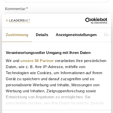
Kommentar:
*
Zustimmung
Details
Anzeigeneinstellungen
Über
Sicherheitscode bestätigen:
*
Verantwortungsvoller Umgang mit Ihren Daten
Wir und
unsere 58 Partner
verarbeiten Ihre persönlichen
Daten, wie z. B. Ihre IP-Adresse, mithilfe von
Technologien wie Cookies, um Informationen auf Ihrem
Gerät zu speichern und darauf zuzugreifen und so
personalisierte Werbung und Inhalte, Messungen von
Werbung und Inhalten, Zielgruppenforschung sowie
Entwicklung von Angeboten zu ermöglichen. Sie
* Pflichtfelder.
entscheiden darüber, wer Ihre Daten für welche Zwecke
ABSENDEN
nutzt. Sie können Ihre Einwilligung jederzeit über die