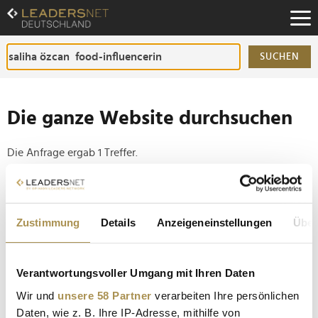
Zum
Inhalt
Zur
Fußzeilen-
SUCHEN
Navigation
Zur
Hauptnavigation
Die ganze Website durchsuchen
Die Anfrage ergab 1 Treffer.
Tipp
Seiten suchen, die genau diese Wortgruppe enthalten:
Zustimmung
Details
Anzeigeneinstellungen
Über
Setzen Sie die gesuchten Wörter zwischen
Anführungszeichen: zb "Vorname Nachname".
Verantwortungsvoller Umgang mit Ihren Daten
Wir und
unsere 58 Partner
verarbeiten Ihre persönlichen
Sallys Welt dominiert den digitalen Food-Markt
Daten, wie z. B. Ihre IP-Adresse, mithilfe von