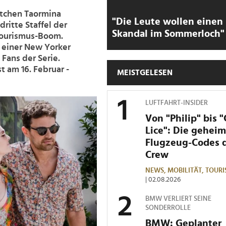
rtchen Taormina
"Die Leute wollen einen
dritte Staffel der
Skandal im Sommerloch"
 Tourismus-Boom.
 einer New Yorker
Fans der Serie.
st am 16. Februar -
MEISTGELESEN
LUFTFAHRT-INSIDER
Von "Philip" bis 
Lice": Die gehei
Flugzeug-Codes 
Crew
NEWS,
MOBILITÄT,
TOURI
| 02.08.2026
BMW VERLIERT SEINE
SONDERROLLE
BMW: Geplanter