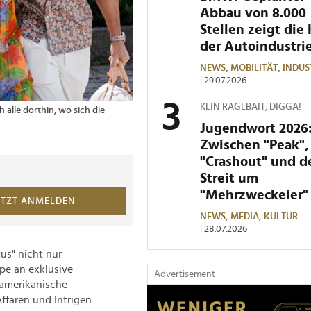
Abbau von 8.000
Stellen zeigt die 
der Autoindustri
NEWS,
MOBILITÄT,
INDUS
| 29.07.2026
KEIN RAGEBAIT, DIGGA!
 alle dorthin, wo sich die
Jugendwort 2026
Zwischen "Peak",
"Crashout" und 
Streit um
"Mehrzweckeier"
ETZT ANMELDEN
NEWS,
MEDIA,
KULTUR
| 28.07.2026
us" nicht nur
pe an exklusive
Advertisement
 amerikanische
ffären und Intrigen.