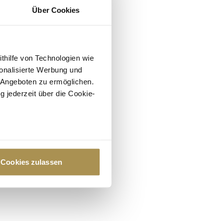
Über Cookies
ithilfe von Technologien wie
onalisierte Werbung und
 Angeboten zu ermöglichen.
g jederzeit über die Cookie-
au sein können
zieren
Cookies zulassen
hre Präferenzen im
Abschnitt
 Medien anbieten zu können
hrer Verwendung unserer