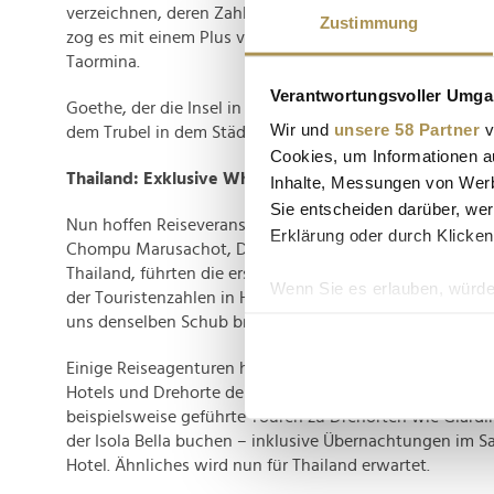
verzeichnen, deren Zahl sich um fast 35 Prozent erhöht
Zustimmung
zog es mit einem Plus von über 110 Prozent deutlich me
Taormina.
Verantwortungsvoller Umgan
Goethe, der die Insel in seiner Prosa einst so liebevoll b
Wir und
unsere 58 Partner
v
dem Trubel in dem Städtlein heute nicht mehr gefallen.
Cookies, um Informationen a
Thailand: Exklusive White Lotus-Trips werden geschn
Inhalte, Messungen von Werb
Sie entscheiden darüber, wer
Nun hoffen Reiseveranstalter in Thailand, dass sich der 
Erklärung oder durch Klicken
Chompu Marusachot, Direktor des New Yorker Büros der
Thailand, führten die ersten beiden Staffeln zu einem 2
Wenn Sie es erlauben, würde
der Touristenzahlen in Hawaii und Sizilien. "Wir hoffen, da
Informationen über Ih
uns denselben Schub bringt“, sagte er.
Ihr Gerät durch aktiv
Einige Reiseagenturen haben bereits exklusive Pakete z
Erfahren Sie mehr darüber, w
Hotels und Drehorte der neuen Staffel beinhalten. In T
Einzelheiten
fest.
beispielsweise geführte Touren zu Drehorten wie Giardi
der Isola Bella buchen – inklusive Übernachtungen im 
Wir verwenden Cookies, um I
Hotel. Ähnliches wird nun für Thailand erwartet.
und die Zugriffe auf unsere 