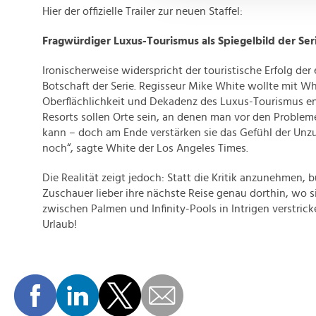
Website an unsere Partner fü
Hier der offizielle Trailer zur neuen Staffel:
möglicherweise mit weiteren
Fragwürdiger Luxus-Tourismus als Spiegelbild der Ser
der Dienste gesammelt habe
Ironischerweise widerspricht der touristische Erfolg der
Botschaft der Serie. Regisseur Mike White wollte mit Wh
Oberflächlichkeit und Dekadenz des Luxus-Tourismus en
Resorts sollen Orte sein, an denen man vor den Problem
kann – doch am Ende verstärken sie das Gefühl der Unzu
noch“, sagte White der Los Angeles Times.
Die Realität zeigt jedoch: Statt die Kritik anzunehmen, 
Zuschauer lieber ihre nächste Reise genau dorthin, wo si
zwischen Palmen und Infinity-Pools in Intrigen verstrick
Urlaub!