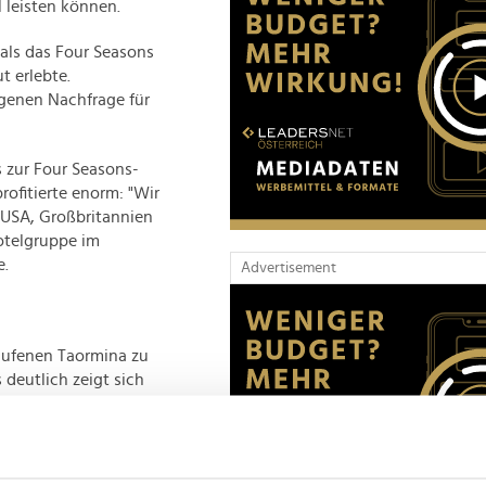
l leisten können.
 als das Four Seasons
t erlebte.
egenen Nachfrage für
s zur Four Seasons-
rofitierte enorm: "Wir
USA, Großbritannien
Hotelgruppe im
e.
Advertisement
aufenen Taormina zu
deutlich zeigt sich
S-Besucher hat sich
zog es deutlich mehr
 von dort stieg um 285
Touristen zu