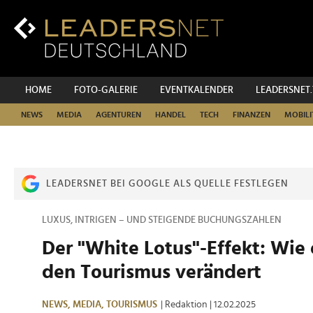
Zum
Inhalt
Zur
Fußzeilen-
Navigation
Zur
HOME
FOTO-GALERIE
EVENTKALENDER
LEADERSNET
Hauptnavigation
NEWS
MEDIA
AGENTUREN
HANDEL
TECH
FINANZEN
MOBILI
LEADERSNET BEI GOOGLE ALS QUELLE FESTLEGEN
LUXUS, INTRIGEN – UND STEIGENDE BUCHUNGSZAHLEN
Der "White Lotus"-Effekt: Wie 
den Tourismus verändert
NEWS,
MEDIA,
TOURISMUS
| Redaktion
| 12.02.2025