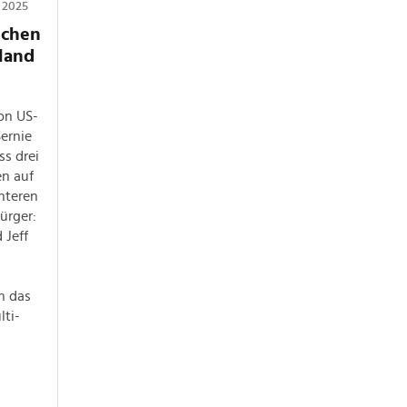
 2025
schen
land
on US-
ernie
ss drei
n auf
nteren
ürger:
 Jeff
h das
ti-