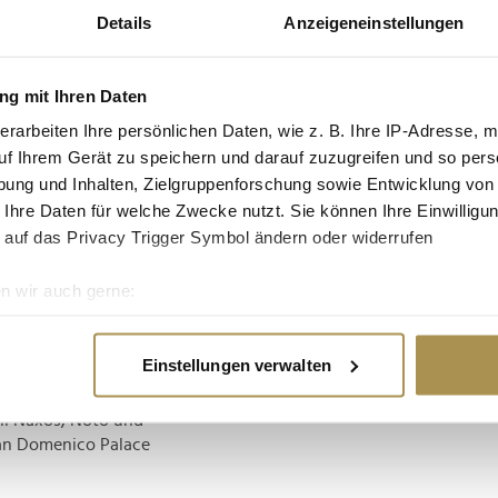
e. Auch aus Kanada
Details
Anzeigeneinstellungen
hr Urlauber nach
g mit Ihren Daten
eschrieb, würde es bei
erarbeiten Ihre persönlichen Daten, wie z. B. Ihre IP-Adresse, m
uf Ihrem Gerät zu speichern und darauf zuzugreifen und so pers
ürt
ung und Inhalten, Zielgruppenforschung sowie Entwicklung von
 Ihre Daten für welche Zwecke nutzt. Sie können Ihre Einwilligun
Effekt wiederholt. Laut
 auf das Privacy Trigger Symbol ändern oder widerrufen
 Tourism Authority of
0-prozentigen Anstieg
n wir auch gerne:
ss die dritte Staffel
re geografische Lage erfassen, welche bis auf einige Meter gen
es Scannen nach bestimmten Merkmalen (Fingerprinting) identifi
Einstellungen verwalten
usammengestellt, die
ie Ihre persönlichen Daten verarbeitet werden, und legen Sie I
aormina konnten Fans
ni Naxos, Noto und
San Domenico Palace
nhalte und Anzeigen zu personalisieren, Funktionen für soziale
Website zu analysieren. Außerdem geben wir Informationen zu I