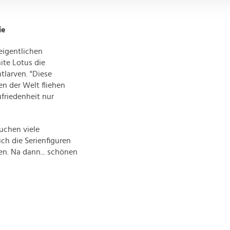
r soziale Medien, Werbung und Analysen weiter. Unsere Partner
 Daten zusammen, die Sie ihnen bereitgestellt haben oder die s
ie
n.
 eigentlichen
ite Lotus die
tlarven. "Diese
en der Welt fliehen
friedenheit nur
buchen viele
ch die Serienfiguren
en. Na dann... schönen