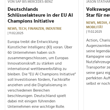
VON SAP BIS MERCEDES-BENZ
JASON STATHA
Deutschlands
Volkswagen
Schlüsselakteure in der EU AI
Star für n
Champions Initiative
NEWS,
MEDIA,
MOBILITÄT
NEWS,
TECH,
FINANZEN,
INDUSTRIE
| 11.02.2025
| 11.02.2025
Action, Chari
Europa treibt die Entwicklung
Augenzwinker
Künstlicher Intelligenz (KI) voran. Über
seine legendä
60 Unternehmen haben sich
Kampagne vo
zusammengeschlossen, um Europas
Nutzfahrzeug
Innovationskraft zu stärken und
Transporter z
international wettbewerbsfähig zu
seine ganz ei
bleiben. Die "EU AI Champions Initiative"
perfekten Auf
soll Investitionen fördern, Fachkräfte
selbst er noc
anziehen und die Digitalisierung in
verschiedenen Bereichen
beschleunigen. Deutschland spielt
dabei mit einigen führenden
Unternehmen eine wichtige Rolle.