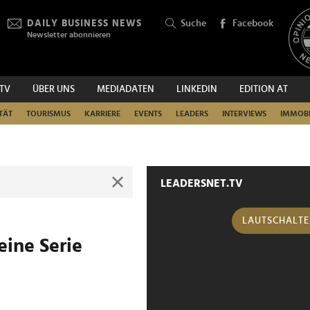
DAILY BUSINESS NEWS
Suche
Facebook
Newsletter abonnieren
.TV
ÜBER UNS
MEDIADATEN
LINKEDIN
EDITION AT
SUCHEN
TÄT
TOURISMUS
KARRIERE
EVENTS
LEADERS
INTERVIEWS
IMMOBI
LEADERSNET.TV
LAUTSCHALT
eine Serie