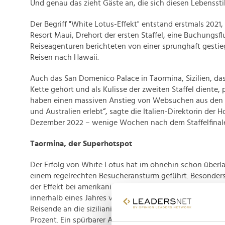
Und genau das zieht Gäste an, die sich diesen Lebenssti
Der Begriff "White Lotus-Effekt" entstand erstmals 2021,
Resort Maui, Drehort der ersten Staffel, eine Buchungsflu
Reiseagenturen berichteten von einer sprunghaft gesti
Reisen nach Hawaii.
Auch das San Domenico Palace in Taormina, Sizilien, da
Kette gehört und als Kulisse der zweiten Staffel diente, p
haben einen massiven Anstieg von Websuchen aus den 
und Australien erlebt“, sagte die Italien-Direktorin der 
Dezember 2022 – wenige Wochen nach dem Staffelfinal
Taormina, der Superhotspot
Der Erfolg von White Lotus hat im ohnehin schon überl
einem regelrechten Besucheransturm geführt. Besonders 
der Effekt bei amerikanischen Touristen: Die Zahl der U
innerhalb eines Jahres verdoppelt. Auch aus Australien 
Reisende an die sizilianische Küste – die Zahl der Gäste
Prozent. Ein spürbarer Anstieg ist zudem bei britischen 