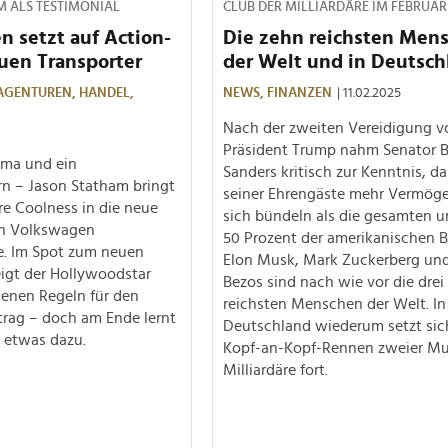
M ALS TESTIMONIAL
CLUB DER MILLIARDÄRE IM FEBRUAR
 setzt auf Action-
Die zehn reichsten Men
euen Transporter
der Welt und in Deutsch
AGENTUREN,
HANDEL,
NEWS,
FINANZEN
| 11.02.2025
Nach der zweiten Vereidigung v
Präsident Trump nahm Senator B
sma und ein
Sanders kritisch zur Kenntnis, da
n – Jason Statham bringt
seiner Ehrengäste mehr Vermöge
re Coolness in die neue
sich bündeln als die gesamten u
n Volkswagen
50 Prozent der amerikanischen B
e. Im Spot zum neuen
Elon Musk, Mark Zuckerberg und
eigt der Hollywoodstar
Bezos sind nach wie vor die drei
genen Regeln für den
reichsten Menschen der Welt. In
trag – doch am Ende lernt
Deutschland wiederum setzt sic
h etwas dazu.
Kopf-an-Kopf-Rennen zweier Mul
Milliardäre fort.