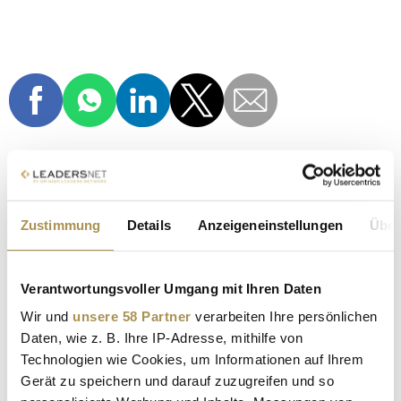
SANICARE
SANICARE GRUPPE
APOTHEKE
Zustimmung
Details
Anzeigeneinstellungen
Über
VERSANDAPOTHEKE
MARCUS DIEKMANN
Verantwortungsvoller Umgang mit Ihren Daten
HANDEL
TRANSFORMATION
LOVE BRAND
Wir und
unsere 58 Partner
verarbeiten Ihre persönlichen
UMSATZZIEL 2025
DIGITALE TRANSFORMATION
Daten, wie z. B. Ihre IP-Adresse, mithilfe von
Technologien wie Cookies, um Informationen auf Ihrem
E-COMMERCE
ROSE BIKES
Gerät zu speichern und darauf zuzugreifen und so
CHIEF STRATEGY, DIGITAL & ECOMMERCE OFFICER