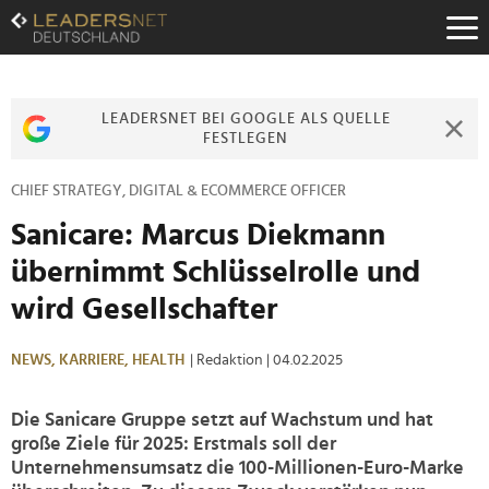
Zum
Inhalt
Zur
Fußzeilen-
Navigation
LEADERSNET BEI GOOGLE ALS QUELLE
Zur
FESTLEGEN
Hauptnavigation
CHIEF STRATEGY, DIGITAL & ECOMMERCE OFFICER
Sanicare: Marcus Diekmann
übernimmt Schlüsselrolle und
wird Gesellschafter
NEWS,
KARRIERE,
HEALTH
| Redaktion
| 04.02.2025
Die Sanicare Gruppe setzt auf Wachstum und hat
große Ziele für 2025: Erstmals soll der
Unternehmensumsatz die 100-Millionen-Euro-Marke