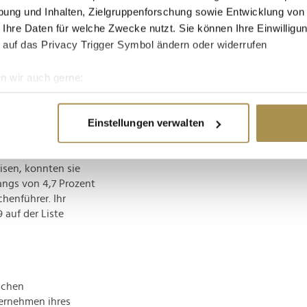
n dem heute das
ung und Inhalten, Zielgruppenforschung sowie Entwicklung von
äude wie das
 Ihre Daten für welche Zwecke nutzt. Sie können Ihre Einwilligun
 auf das Privacy Trigger Symbol ändern oder widerrufen
uro, was ihm Platz 80
n wir auch gerne:
re geografische Lage erfassen, welche bis auf einige Meter gen
es Scannen nach bestimmten Merkmalen (Fingerprinting) identifi
Einstellungen verwalten
ie Ihre persönlichen Daten verarbeitet werden, und legen Sie I
 das Bauunternehmen
s auf serielles Bauen,
isen, konnten sie
nhalte und Anzeigen zu personalisieren, Funktionen für soziale
angs von 4,7 Prozent
Website zu analysieren. Außerdem geben wir Informationen zu I
henführer. Ihr
r soziale Medien, Werbung und Analysen weiter. Unsere Partner
 auf der Liste
 Daten zusammen, die Sie ihnen bereitgestellt haben oder die s
n.
schen
ernehmen ihres