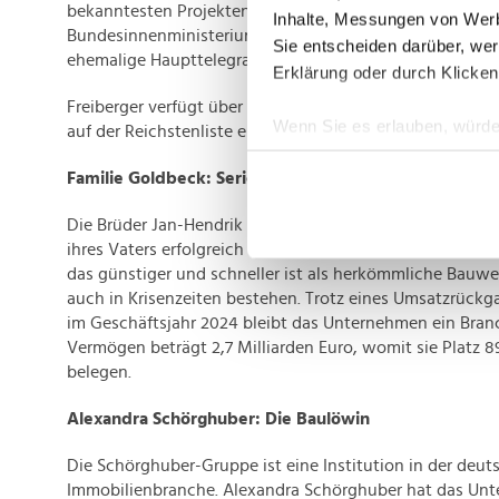
bekanntesten Projekten zählen das Spreebogen-Areal, i
Inhalte, Messungen von Werb
Bundesinnenministerium residiert, und historische Geb
Sie entscheiden darüber, wer
ehemalige Haupttelegrafenamt.
Erklärung oder durch Klicken
Freiberger verfügt über ein Vermögen von 3 Milliarden E
Wenn Sie es erlauben, würde
auf der Reichstenliste einbringt.
Informationen über Ih
Familie Goldbeck: Serielle Sanierer
Ihr Gerät durch aktiv
Erfahren Sie mehr darüber, w
Die Brüder Jan-Hendrik und Jörg-Uwe Goldbeck haben
Einzelheiten
fest.
ihres Vaters erfolgreich weiterentwickelt. Mit ihrem Foku
das günstiger und schneller ist als herkömmliche Bauwe
Wir verwenden Cookies, um I
auch in Krisenzeiten bestehen. Trotz eines Umsatzrückg
und die Zugriffe auf unsere 
im Geschäftsjahr 2024 bleibt das Unternehmen ein Branc
Website an unsere Partner fü
Vermögen beträgt 2,7 Milliarden Euro, womit sie Platz 89
belegen.
möglicherweise mit weiteren
der Dienste gesammelt habe
Alexandra Schörghuber: Die Baulöwin
Die Schörghuber-Gruppe ist eine Institution in der deut
Immobilienbranche. Alexandra Schörghuber hat das Unt