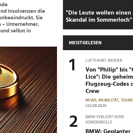
nde
nd Insolvenzen die
"Die Leute wollen einen
unbeeindruckt. Sie
Skandal im Sommerloch"
n – Unternehmer,
und selbst in
MEISTGELESEN
LUFTFAHRT-INSIDER
Von "Philip" bis 
Lice": Die gehei
Flugzeug-Codes 
Crew
NEWS,
MOBILITÄT,
TOURI
| 02.08.2026
BMW VERLIERT SEINE
SONDERROLLE
BMW: Geplanter