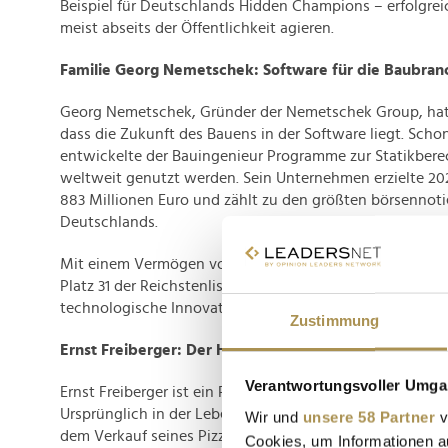
Beispiel für Deutschlands Hidden Champions – erfolgre
meist abseits der Öffentlichkeit agieren.
Familie Georg Nemetschek: Software für die Baubran
Georg Nemetschek, Gründer der Nemetschek Group, hat 
dass die Zukunft des Bauens in der Software liegt. Scho
entwickelte der Bauingenieur Programme zur Statikbere
weltweit genutzt werden. Sein Unternehmen erzielte 20
883 Millionen Euro und zählt zu den größten börsennoti
Deutschlands.
Mit einem Vermögen von 6,3 Milliarden Euro steht die 
Platz 31 der Reichstenliste. Ihr Erfolg unterstreicht, wie 
technologische Innovationen in der Baubranche geword
Zustimmung
Ernst Freiberger: Der Hauptstädter
Verantwortungsvoller Umgan
Ernst Freiberger ist ein Paradebeispiel für unternehmer
Ursprünglich in der Lebensmittelbranche tätig, investie
Wir und
unsere 58 Partner
v
dem Verkauf seines Pizza-Unternehmens in Berliner Immo
Cookies, um Informationen a