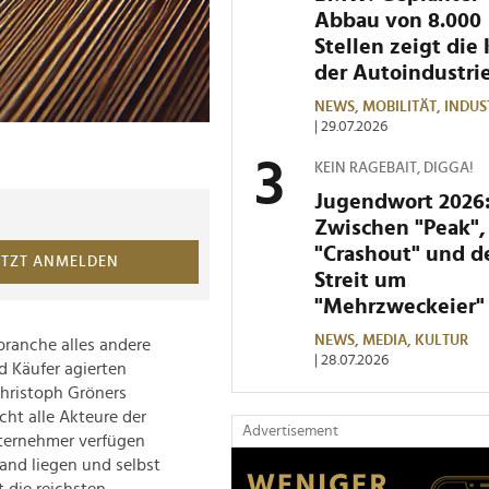
Abbau von 8.000
Stellen zeigt die 
der Autoindustri
NEWS,
MOBILITÄT,
INDUS
| 29.07.2026
KEIN RAGEBAIT, DIGGA!
Jugendwort 2026
Zwischen "Peak",
"Crashout" und 
ETZT ANMELDEN
Streit um
"Mehrzweckeier"
NEWS,
MEDIA,
KULTUR
branche alles andere
| 28.07.2026
d Käufer agierten
Christoph Gröners
ht alle Akteure der
Advertisement
nternehmer verfügen
and liegen und selbst