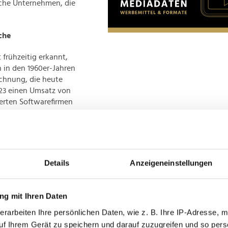
iche Unternehmen, die
che
frühzeitig erkannt,
n in den 1960er-Jahren
chnung, die heute
23 einen Umsatz von
erten Softwarefirmen
Familie Nemetschek auf
wichtig
en sind.
Details
Anzeigeneinstellungen
g mit Ihren Daten
ischen Wandel.
rte er den Gewinn aus
erarbeiten Ihre persönlichen Daten, wie z. B. Ihre IP-Adresse, m
bilien. Zu seinen
uf Ihrem Gerät zu speichern und darauf zuzugreifen und so pers