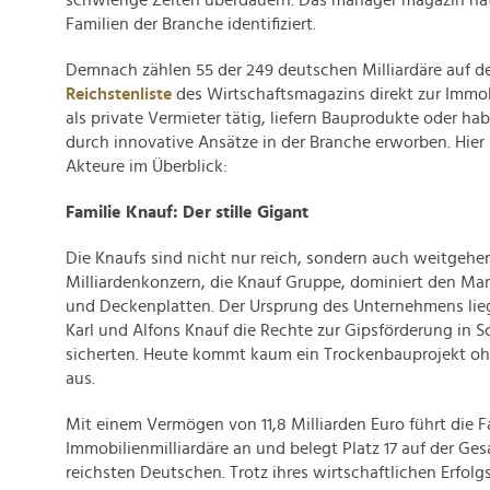
schwierige Zeiten überdauern. Das manager magazin hat
Familien der Branche identifiziert.
Demnach zählen 55 der 249 deutschen Milliardäre auf de
Reichstenliste
des Wirtschaftsmagazins direkt zur Immob
als private Vermieter tätig, liefern Bauprodukte oder h
durch innovative Ansätze in der Branche erworben. Hier 
Akteure im Überblick:
Familie Knauf: Der stille Gigant
Die Knaufs sind nicht nur reich, sondern auch weitgehe
Milliardenkonzern, die Knauf Gruppe, dominiert den Mar
und Deckenplatten. Der Ursprung des Unternehmens liegt
Karl und Alfons Knauf die Rechte zur Gipsförderung in 
sicherten. Heute kommt kaum ein Trockenbauprojekt ohn
aus.
Mit einem Vermögen von 11,8 Milliarden Euro führt die F
Immobilienmilliardäre an und belegt Platz 17 auf der Ges
reichsten Deutschen. Trotz ihres wirtschaftlichen Erfolgs