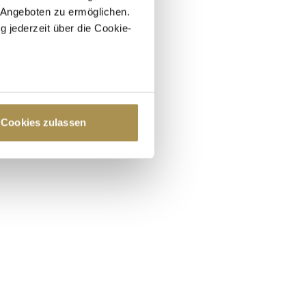
 Angeboten zu ermöglichen.
g jederzeit über die Cookie-
au sein können
zieren
Cookies zulassen
hre Präferenzen im
Abschnitt
 Medien anbieten zu können
hrer Verwendung unserer
 führen diese Informationen
ie im Rahmen Ihrer Nutzung