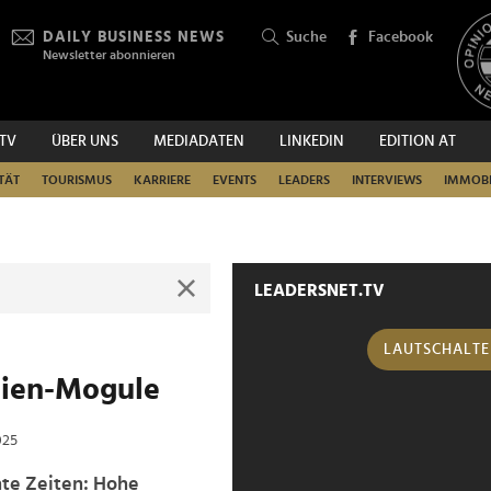
DAILY BUSINESS NEWS
Suche
Facebook
Newsletter abonnieren
.TV
ÜBER UNS
MEDIADATEN
LINKEDIN
EDITION AT
SUCHEN
TÄT
TOURISMUS
KARRIERE
EVENTS
LEADERS
INTERVIEWS
IMMOBI
LEADERSNET.TV
LAUTSCHALT
lien-Mogule
025
nte Zeiten: Hohe