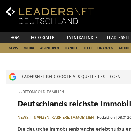
Zum
Inhalt
Zur
Fußzeilen-
Navigation
Zur
HOME
FOTO-GALERIE
EVENTKALENDER
LEADERSNET
Hauptnavigation
NEWS
MEDIA
AGENTUREN
HANDEL
TECH
FINANZEN
MOBILI
LEADERSNET BEI GOOGLE ALS QUELLE FESTLEGEN
55 BETONGOLD-FAMILIEN
Deutschlands reichste Immobi
NEWS,
FINANZEN,
KARRIERE,
IMMOBILIEN
| Redaktion
| 08.01.2
Die deutsche Immobilienbranche erlebt turbule