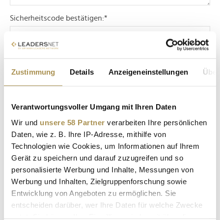
Sicherheitscode bestätigen:
*
Zustimmung
Details
Anzeigeneinstellungen
Über
Verantwortungsvoller Umgang mit Ihren Daten
* Pflichtfelder.
ABSENDEN
Wir und
unsere 58 Partner
verarbeiten Ihre persönlichen
Daten, wie z. B. Ihre IP-Adresse, mithilfe von
Technologien wie Cookies, um Informationen auf Ihrem
LEADERSNET.TV
Gerät zu speichern und darauf zuzugreifen und so
personalisierte Werbung und Inhalte, Messungen von
LAUTSCHALTEN
Werbung und Inhalten, Zielgruppenforschung sowie
Entwicklung von Angeboten zu ermöglichen. Sie
entscheiden darüber, wer Ihre Daten für welche Zwecke
nutzt. Sie können Ihre Einwilligung jederzeit über die