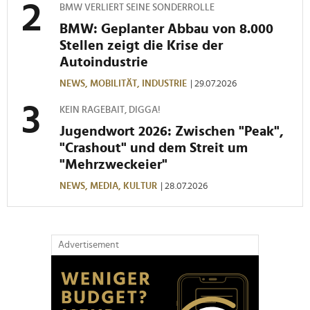
soziale Medien, Werbung und Analysen weiter. Unsere
BMW VERLIERT SEINE SONDERROLLE
Partner führen diese Informationen möglicherweise mit
BMW: Geplanter Abbau von 8.000
weiteren Daten zusammen, die Sie ihnen bereitgestellt
Stellen zeigt die Krise der
haben oder die sie im Rahmen Ihrer Nutzung der Dienste
Autoindustrie
gesammelt haben.
NEWS,
MOBILITÄT,
INDUSTRIE
| 29.07.2026
KEIN RAGEBAIT, DIGGA!
Jugendwort 2026: Zwischen "Peak",
"Crashout" und dem Streit um
"Mehrzweckeier"
NEWS,
MEDIA,
KULTUR
| 28.07.2026
Advertisement