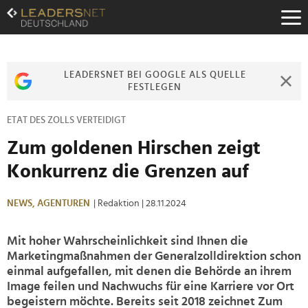
Zum
Inhalt
Zur
Fußzeilen-
Navigation
LEADERSNET BEI GOOGLE ALS QUELLE
Zur
FESTLEGEN
Hauptnavigation
ETAT DES ZOLLS VERTEIDIGT
Zum goldenen Hirschen zeigt
Konkurrenz die Grenzen auf
NEWS,
AGENTUREN
| Redaktion
| 28.11.2024
Mit hoher Wahrscheinlichkeit sind Ihnen die
Marketingmaßnahmen der Generalzolldirektion schon
einmal aufgefallen, mit denen die Behörde an ihrem
Image feilen und Nachwuchs für eine Karriere vor Ort
begeistern möchte. Bereits seit 2018 zeichnet Zum