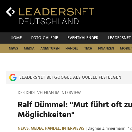
Zum
Inhalt
Zur
Fußzeilen-
Navigation
Zur
HOME
FOTO-GALERIE
EVENTKALENDER
LEADERSNET
Hauptnavigation
NEWS
MEDIA
AGENTUREN
HANDEL
TECH
FINANZEN
MOBILI
LEADERSNET BEI GOOGLE ALS QUELLE FESTLEGEN
DER DHDL-VETERAN IM INTERVIEW
Ralf Dümmel: "Mut führt oft z
Möglichkeiten"
NEWS,
MEDIA,
HANDEL,
INTERVIEWS
| Dagmar Zimmermann
| 1