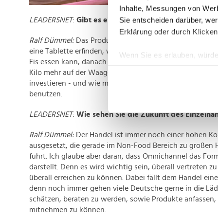
Inhalte, Messungen von Werb
Sie entscheiden darüber, wer
LEADERSNET
:
Gibt es ein Produkt, das Sie gerne selbs
Erklärung oder durch Klicken
Ralf Dümmel:
Das Produkt gibt es leider noch nicht, abe
eine Tablette erfinden, wo ich Currywurst, Pommes, Ch
Wenn Sie es erlauben, würde
Eis essen kann, danach die Tablette nehme und dann ab
Informationen über Ih
Kilo mehr auf der Waage zu haben. Für diese Erfindung w
Ihr Gerät durch aktiv
investieren - und wie man an meiner Figur sieht, würde i
Erfahren Sie mehr darüber, w
benutzen.
Einzelheiten
fest.
LEADERSNET
:
Wie sehen Sie die Zukunft des Einzelha
Wir verwenden Cookies, um I
Ralf Dümmel:
Der Handel ist immer noch einer hohen 
und die Zugriffe auf unsere 
ausgesetzt, die gerade im Non-Food Bereich zu großen
Website an unsere Partner fü
führt. Ich glaube aber daran, dass Omnichannel das For
möglicherweise mit weiteren
darstellt. Denn es wird wichtig sein, überall vertreten z
der Dienste gesammelt habe
überall erreichen zu können. Dabei fällt dem Handel eine
denn noch immer gehen viele Deutsche gerne in die Läd
schätzen, beraten zu werden, sowie Produkte anfassen, 
mitnehmen zu können.