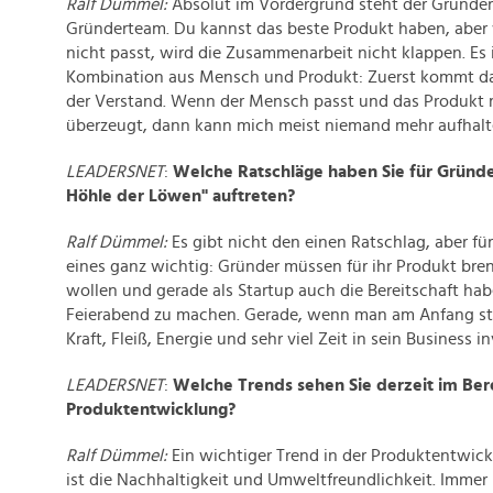
Ralf Dümmel:
Absolut im Vordergrund steht der Gründer
Gründerteam. Du kannst das beste Produkt haben, aber
nicht passt, wird die Zusammenarbeit nicht klappen. Es i
Kombination aus Mensch und Produkt: Zuerst kommt d
der Verstand. Wenn der Mensch passt und das Produkt
überzeugt, dann kann mich meist niemand mehr aufhal
LEADERSNET
:
Welche Ratschläge haben Sie für Gründer
Höhle der Löwen" auftreten?
Ralf Dümmel:
Es gibt nicht den einen Ratschlag, aber für
eines ganz wichtig: Gründer müssen für ihr Produkt br
wollen und gerade als Startup auch die Bereitschaft hab
Feierabend zu machen. Gerade, wenn man am Anfang st
Kraft, Fleiß, Energie und sehr viel Zeit in sein Business i
LEADERSNET
:
Welche Trends sehen Sie derzeit im Ber
Produktentwicklung?
Ralf Dümmel:
Ein wichtiger Trend in der Produktentwick
ist die Nachhaltigkeit und Umweltfreundlichkeit. Immer