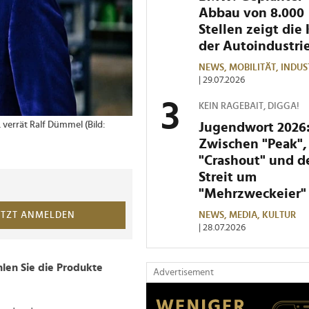
Abbau von 8.000
Stellen zeigt die 
der Autoindustri
NEWS,
MOBILITÄT,
INDUS
| 29.07.2026
KEIN RAGEBAIT, DIGGA!
 verrät Ralf Dümmel (Bild:
Jugendwort 2026
Zwischen "Peak",
"Crashout" und 
Streit um
"Mehrzweckeier"
NEWS,
MEDIA,
KULTUR
ETZT ANMELDEN
| 28.07.2026
len Sie die Produkte
Advertisement