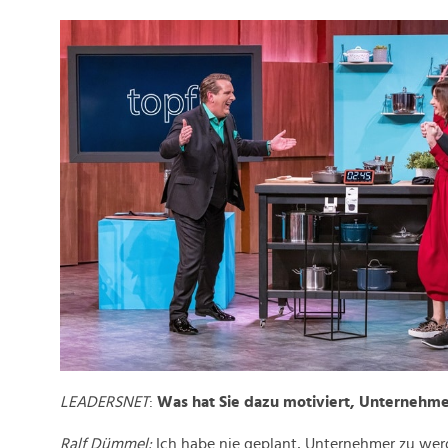
LEADERSNET
:
Was hat Sie dazu motiviert, Unternehm
Ralf Dümmel:
Ich habe nie geplant, Unternehmer zu wer