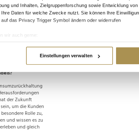
ung und Inhalten, Zielgruppenforschung sowie Entwicklung von
 Ihre Daten für welche Zwecke nutzt. Sie können Ihre Einwilligun
t erfunden hätten?
 auf das Privacy Trigger Symbol ändern oder widerrufen
r ich würde sehr gerne
ips, Schokolade und
n wir auch gerne:
nehme, anstatt ein
re geografische Lage erfassen, welche bis auf einige Meter gen
ürde ich alles
es Scannen nach bestimmten Merkmalen (Fingerprinting) identifi
ch sie auch selbst
Einstellungen verwalten
ie Ihre persönlichen Daten verarbeitet werden, und legen Sie I
ndels?
nhalte und Anzeigen zu personalisieren, Funktionen für soziale
Konsumzurückhaltung
Website zu analysieren. Außerdem geben wir Informationen zu I
 Herausforderungen
r soziale Medien, Werbung und Analysen weiter. Unsere Partner
mat der Zukunft
 Daten zusammen, die Sie ihnen bereitgestellt haben oder die s
u sein, um die Kunden
n.
 besondere Rolle zu,
en und wissen es zu
erleben und gleich