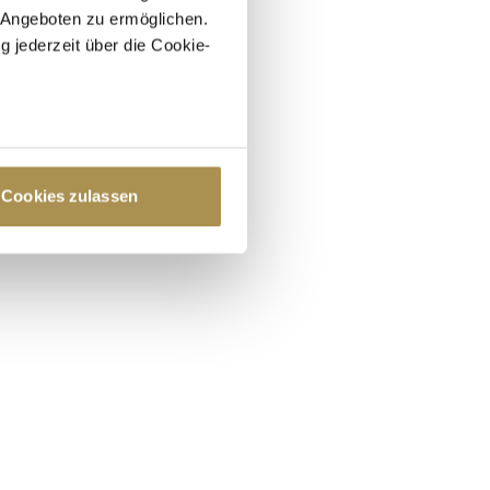
 Angeboten zu ermöglichen.
g jederzeit über die Cookie-
au sein können
zieren
Cookies zulassen
hre Präferenzen im
Abschnitt
 Medien anbieten zu können
hrer Verwendung unserer
 führen diese Informationen
ie im Rahmen Ihrer Nutzung