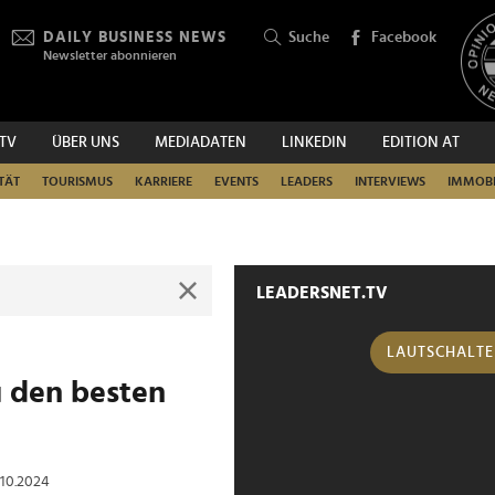
DAILY BUSINESS NEWS
Suche
Facebook
Newsletter abonnieren
.TV
ÜBER UNS
MEDIADATEN
LINKEDIN
EDITION AT
SUCHEN
TÄT
TOURISMUS
KARRIERE
EVENTS
LEADERS
INTERVIEWS
IMMOBI
LEADERSNET.TV
LAUTSCHALT
u den besten
7.10.2024