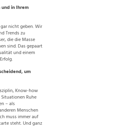
n und in Ihrem
gar nicht geben. Wir
nd Trends zu
er, die die Masse
hen sind. Das gepaart
ualität und einem
rfolg.
tscheidend, um
isziplin, Know-how
en Situationen Ruhe
n – als
r anderen Menschen
sch muss immer auf
karte steht. Und ganz