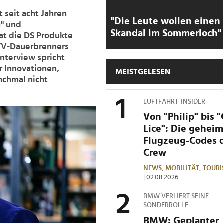
 seit acht Jahren
"Die Leute wollen einen
" und
Skandal im Sommerloch"
hat die DS Produkte
TV-Dauerbrenners
Interview spricht
 Innovationen,
MEISTGELESEN
nchmal nicht
LUFTFAHRT-INSIDER
Von "Philip" bis 
Lice": Die gehei
Flugzeug-Codes 
Crew
NEWS,
MOBILITÄT,
TOURI
| 02.08.2026
BMW VERLIERT SEINE
SONDERROLLE
BMW: Geplanter