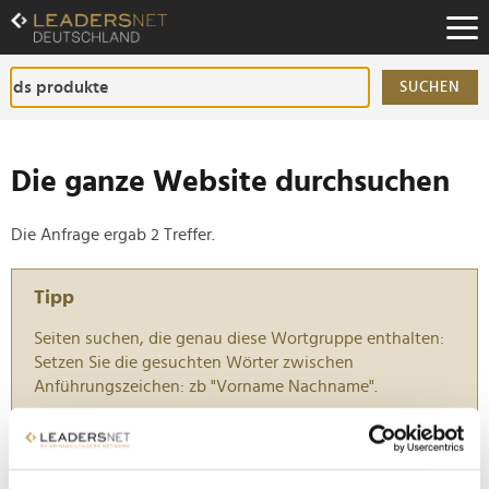
Zum
Inhalt
Zur
Fußzeilen-
SUCHEN
Navigation
Zur
Hauptnavigation
Die ganze Website durchsuchen
Die Anfrage ergab 2 Treffer.
Tipp
Seiten suchen, die genau diese Wortgruppe enthalten:
Setzen Sie die gesuchten Wörter zwischen
Anführungszeichen: zb "Vorname Nachname".
Ralf Dümmel: "Mut führt oft zu den besten
Möglichkeiten"