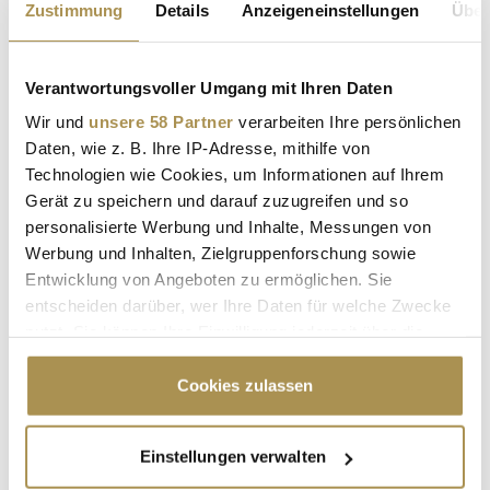
Zustimmung
Details
Anzeigeneinstellungen
Über
NEWS
| 17.10.2024
Vom Hauptschüler zum Millionär: Ralf Dümmel ist seit acht
Verantwortungsvoller Umgang mit Ihren Daten
Jahren Teil der VOX-Gründershow "Die Höhle der Löwen" und
leidenschaftlicher Investor. Rund 300 Produkte hat die DS
Wir und
unsere 58 Partner
verarbeiten Ihre persönlichen
Produkte GmbH mit den Gründern und Gründerinnen des TV-
Daten, wie z. B. Ihre IP-Adresse, mithilfe von
Dauerbrenners bislang in die Regale gebracht. Im
Technologien wie Cookies, um Informationen auf Ihrem
LEADERSNET -Interview...
Gerät zu speichern und darauf zuzugreifen und so
personalisierte Werbung und Inhalte, Messungen von
Werbung und Inhalten, Zielgruppenforschung sowie
Ralf Dümmel: Drei Erkenntnisse aus dem
Entwicklung von Angeboten zu ermöglichen. Sie
Gründerszene-Portrait
entscheiden darüber, wer Ihre Daten für welche Zwecke
NEWS
| 09.06.2024
nutzt. Sie können Ihre Einwilligung jederzeit über die
Cookie-Erklärung oder durch Klicken auf das Privacy
Die Redaktion des Online-Magazins aus dem Business-
Trigger Symbol ändern oder widerrufen
Cookies zulassen
Insider-Netzwerk hat dem fernsehbekannten Unternehmer
einen Besuch in Norddeutschland abgestattet und dabei
insbesondere seine frühen Karrierejahre beleuchtet.
Wenn Sie es erlauben, würden wir auch gerne:
Einstellungen verwalten
Gründerszene hat den einsatzstärksten Investor aus "Die
Informationen über Ihre geografische Lage
Höhle der Löwen“ in Stapelfeld...