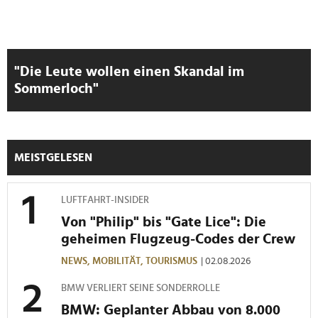
Wir verwenden Cookies, um Inhalte und Anzeigen zu
personalisieren, Funktionen für soziale Medien anbieten
zu können und die Zugriffe auf unsere Website zu
"Die Leute wollen einen Skandal im
analysieren. Außerdem geben wir Informationen zu Ihrer
Sommerloch"
Verwendung unserer Website an unsere Partner für
soziale Medien, Werbung und Analysen weiter. Unsere
Partner führen diese Informationen möglicherweise mit
weiteren Daten zusammen, die Sie ihnen bereitgestellt
haben oder die sie im Rahmen Ihrer Nutzung der Dienste
MEISTGELESEN
gesammelt haben.
LUFTFAHRT-INSIDER
Von "Philip" bis "Gate Lice": Die
geheimen Flugzeug-Codes der Crew
NEWS,
MOBILITÄT,
TOURISMUS
| 02.08.2026
BMW VERLIERT SEINE SONDERROLLE
BMW: Geplanter Abbau von 8.000