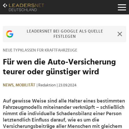
Zum
Inhalt
Zur
Fußzeilen-
Navigation
LEADERSNET BEI GOOGLE ALS QUELLE
Zur
FESTLEGEN
Hauptnavigation
NEUE TYPKLASSEN FÜR KRAFTFAHRZEUGE
Für wen die Auto-Versicherung
teurer oder günstiger wird
NEWS,
MOBILITÄT
| Redaktion
| 23.09.2024
Auf gewisse Weise sind alle Halter eines bestimmten
Fahrzeugmodells miteinander verknüpft – schließlich
nimmt die individuelle Schadensbilanz einer Person
letztendlich Einfluss darauf, wie es um die
Versicherungsbeiträge aller Menschen mit gleichem