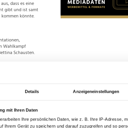
 aus, dass es eine
t gibt und ist samt
lt kommen könnte.
ntationen,
en Wahlkampf
ettina Schausten.
sten Sendergesichter,
m 22:15 Uhr
alkformat direkt im
en für die Doku unter
e Hauptstadt
Details
Anzeigeneinstellungen
eidenden Swing State
g mit Ihren Daten
hauer dabei lieber
erarbeiten Ihre persönlichen Daten, wie z. B. Ihre IP-Adresse, m
Verheißungen, Lügen
uf Ihrem Gerät zu speichern und darauf zuzugreifen und so pers
egeben sie sich