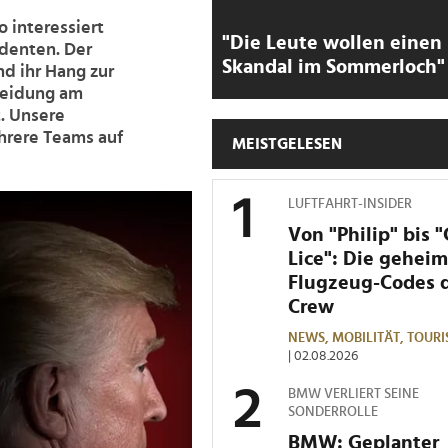
 interessiert
"Die Leute wollen einen
denten. Der
Skandal im Sommerloch"
nd ihr Hang zur
heidung am
. Unsere
hrere Teams auf
MEISTGELESEN
LUFTFAHRT-INSIDER
Von "Philip" bis 
Lice": Die gehei
Flugzeug-Codes 
Crew
NEWS,
MOBILITÄT,
TOURI
| 02.08.2026
BMW VERLIERT SEINE
SONDERROLLE
BMW: Geplanter