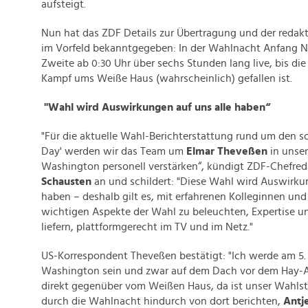
aufsteigt.
Nun hat das ZDF Details zur Übertragung und der redak
im Vorfeld bekanntgegeben: In der Wahlnacht Anfang 
Zweite ab 0:30 Uhr über sechs Stunden lang live, bis di
Kampf ums Weiße Haus (wahrscheinlich) gefallen ist.
"Wahl wird Auswirkungen auf uns alle haben“
"Für die aktuelle Wahl-Berichterstattung rund um den s
Day' werden wir das Team um
Elmar Theveßen
in unser
Washington personell verstärken“, kündigt ZDF-Chefre
Schausten
an und schildert: "Diese Wahl wird Auswirkun
haben – deshalb gilt es, mit erfahrenen Kolleginnen und 
wichtigen Aspekte der Wahl zu beleuchten, Expertise u
liefern, plattformgerecht im TV und im Netz."
US-Korrespondent Theveßen bestätigt: "Ich werde am 5
Washington sein und zwar auf dem Dach vor dem Hay-A
direkt gegenüber vom Weißen Haus, da ist unser Wahls
durch die Wahlnacht hindurch von dort berichten,
Antj