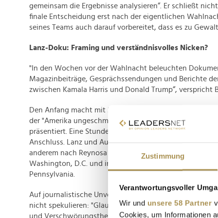
gemeinsam die Ergebnisse analysieren“. Er schließt nicht
finale Entscheidung erst nach der eigentlichen Wahlnach
seines Teams auch darauf vorbereitet, dass es zu Gewa
Lanz-Doku: Framing und verständnisvolles Nicken?
"In den Wochen vor der Wahlnacht beleuchten Dokume
Magazinbeiträge, Gesprächssendungen und Berichte d
zwischen Kamala Harris und Donald Trump“, verspricht B
Den Anfang macht mit
Markus Lanz
eines der bekannte
der "Amerika ungeschminkt“ am Dienstag, 01. Oktober u
präsentiert. Eine Stunde später beginnt sein reguläres T
Anschluss. Lanz und Autorin
Anabel Münstermann
reis
anderem nach Reynosa in Mexiko, nach Südtexas, in di
Zustimmung
Washington, D.C. und in den möglicherweise mitentsch
Pennsylvania.
Verantwortungsvoller Umgan
Auf journalistische Unvoreingenommenheit sollten Zusc
Wir und
unsere 58 Partner
v
nicht spekulieren: "Glauben die Bewohner erneut den 
Cookies, um Informationen a
und Verschwörungstheorien eines Donald Trump, oder b