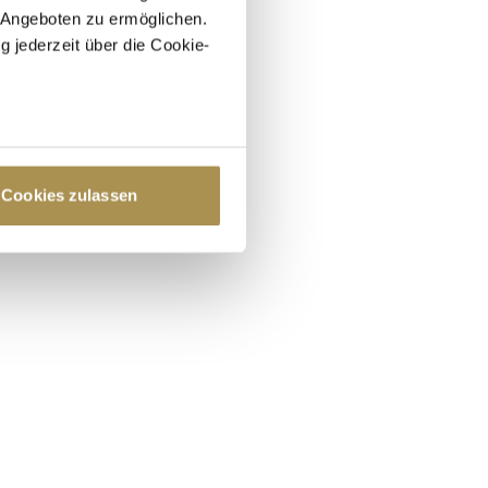
 Angeboten zu ermöglichen.
g jederzeit über die Cookie-
au sein können
zieren
Cookies zulassen
hre Präferenzen im
Abschnitt
 Medien anbieten zu können
hrer Verwendung unserer
 führen diese Informationen
ie im Rahmen Ihrer Nutzung