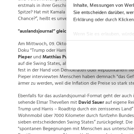
Inhalte, Messungen von Werb
erstmals in ihrer Geschichte auf einen neuen Pfad mit ei
Spitze? Hat mit Kamala Harris die älteste Demokratie de
Sie entscheiden darüber, wer
Chance?“, heißt es unverhohlen framend im Pressemateri
Erklärung oder durch Klicken
"auslandsjournal“ gleich doppelt unterwegs
Wenn Sie es erlauben, würde
Informationen über Ih
Am Mittwoch, 09. Oktober um 0.45 Uhr zeigt das ZDF die
Ihr Gerät durch aktiv
Doku "Trump oder Harris – Wo die US-Wahl entschieden
Pieper
und
Matthias Pupat
. Erstere fokussiert sich für
Erfahren Sie mehr darüber, w
auf die Swing States, also jenes Bundesstaaten, die nic
Einzelheiten
fest.
fest in der Hand von Demokraten oder Republikanern lie
Pieper interviewten Menschen haben demnach "das Gefü
Wir verwenden Cookies, um I
ärmer zu werden, weil die Inflation die Preise so stark ste
und die Zugriffe auf unsere 
Website an unsere Partner fü
Ebenfalls für das auslandsjournal-Format geht der auch
möglicherweise mit weiteren
sehende Elmar Theveßen mit
David Sauer
auf eigene Rei
der Dienste gesammelt habe
Trump und Harris – Roadtrip durch ein zerrissenes Land
Wohnmobil über 7000 Kilometer durch fünfzehn Bundess
sieben entscheidenden Swing States“ zurückgelegt. Die
"spontanen Begegnungen mit Menschen aus unterschie