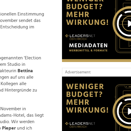
tionellen Einstimmung
November sendet das
e Entscheidung im
ogenannten 'Election
em Studio in
dakteurin
Bettina
Advertisement
gen auf uns alle
Kollegen alle
nd Hintergründe zu
. November in
dams-Hotel, das liegt
tudio. Wir werden
e Pieper
und ich