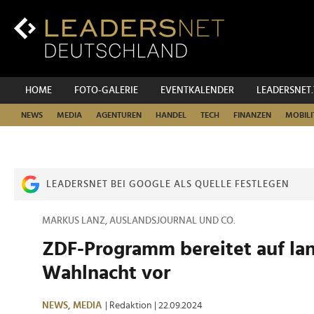
Zum
Inhalt
Zur
Fußzeilen-
Navigation
Zur
HOME
FOTO-GALERIE
EVENTKALENDER
LEADERSNET
Hauptnavigation
NEWS
MEDIA
AGENTUREN
HANDEL
TECH
FINANZEN
MOBILI
LEADERSNET BEI GOOGLE ALS QUELLE FESTLEGEN
MARKUS LANZ, AUSLANDSJOURNAL UND CO.
ZDF-Programm bereitet auf la
Wahlnacht vor
NEWS,
MEDIA
| Redaktion
| 22.09.2024