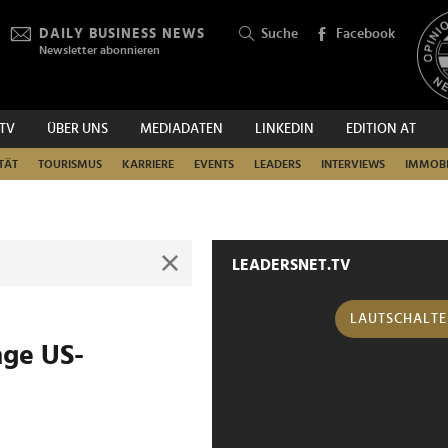
DAILY BUSINESS NEWS
Suche
Facebook
Newsletter abonnieren
.TV
ÜBER UNS
MEDIADATEN
LINKEDIN
EDITION AT
SUCHEN
TÄT
TOURISMUS
KARRIERE
EVENTS
LEADERS
INTERVIEWS
IMMOBI
LEADERSNET.TV
LAUTSCHALT
nge US-