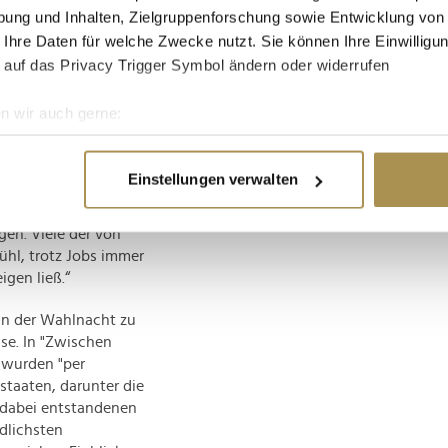
ung und Inhalten, Zielgruppenforschung sowie Entwicklung von
ner Präsidentin an der
r Welt doch noch eine
 Ihre Daten für welche Zwecke nutzt. Sie können Ihre Einwilligun
al zum Film.
 auf das Privacy Trigger Symbol ändern oder widerrufen
n wir auch gerne:
re geografische Lage erfassen, welche bis auf einige Meter gen
 "auslandsjournal“-
es Scannen nach bestimmten Merkmalen (Fingerprinting) identifi
 wird“ von
Antje
Einstellungen verwalten
 den 43-minütigen Film
ie Ihre persönlichen Daten verarbeitet werden, und legen Sie I
ht mehr oder minder
gen. Viele der von
hl, trotz Jobs immer
nhalte und Anzeigen zu personalisieren, Funktionen für soziale
igen ließ.“
Website zu analysieren. Außerdem geben wir Informationen zu I
r soziale Medien, Werbung und Analysen weiter. Unsere Partner
 in der Wahlnacht zu
 Daten zusammen, die Sie ihnen bereitgestellt haben oder die s
se. In "Zwischen
n.
“ wurden "per
taaten, darunter die
 dabei entstandenen
dlichsten