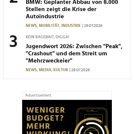
BMW: Geplanter Abbau von 8.000
haben oder die sie im Rahmen Ihrer Nutzung der Dienste
Stellen zeigt die Krise der
gesammelt haben.
Autoindustrie
NEWS,
MOBILITÄT,
INDUSTRIE
| 29.07.2026
KEIN RAGEBAIT, DIGGA!
Jugendwort 2026: Zwischen "Peak",
"Crashout" und dem Streit um
"Mehrzweckeier"
NEWS,
MEDIA,
KULTUR
| 28.07.2026
Advertisement