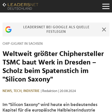
Zum
Inhalt
Zur
Fußzeilen-
Navigation
LEADERSNET BEI GOOGLE ALS QUELLE
Zur
FESTLEGEN
Hauptnavigation
CHIP-GIGANT IN SACHSEN
Weltweit größter Chiphersteller
TSMC baut Werk in Dresden –
Scholz beim Spatenstich im
"Silicon Saxony"
NEWS,
TECH,
INDUSTRIE
| Redaktion
| 20.08.2024
Im "Silicon Saxony" wird heute ein bedeutendes
Kapitel für die europäische Halbleiterindustrie