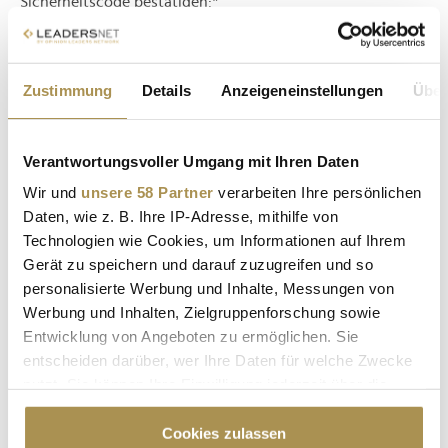
Sicherheitscode bestätigen:
*
Zustimmung
Details
Anzeigeneinstellungen
Über
Verantwortungsvoller Umgang mit Ihren Daten
Wir und
unsere 58 Partner
verarbeiten Ihre persönlichen
* Pflichtfelder.
ABSENDEN
Daten, wie z. B. Ihre IP-Adresse, mithilfe von
Technologien wie Cookies, um Informationen auf Ihrem
Gerät zu speichern und darauf zuzugreifen und so
LEADERSNET.TV
personalisierte Werbung und Inhalte, Messungen von
Werbung und Inhalten, Zielgruppenforschung sowie
LAUTSCHALTEN
Entwicklung von Angeboten zu ermöglichen. Sie
entscheiden darüber, wer Ihre Daten für welche Zwecke
nutzt. Sie können Ihre Einwilligung jederzeit über die
Cookie-Erklärung oder durch Klicken auf das Privacy
Trigger Symbol ändern oder widerrufen
Cookies zulassen