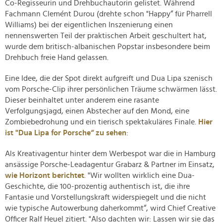
Co-Regisseurin und Drehbuchautorin gelistet. Während
Fachmann Clemént Durou (drehte schon "Happy“ für Pharrell
Williams) bei der eigentlichen Inszenierung einen
nennenswerten Teil der praktischen Arbeit geschultert hat,
wurde dem britisch-albanischen Popstar insbesondere beim
Drehbuch freie Hand gelassen.
Eine Idee, die der Spot direkt aufgreift und Dua Lipa szenisch
vom Porsche-Clip ihrer persönlichen Träume schwärmen lässt.
Dieser beinhaltet unter anderem eine rasante
Verfolgungsjagd, einen Abstecher auf den Mond, eine
Zombiebedrohung und ein tierisch spektakuläres Finale.
Hier
ist "Dua Lipa for Porsche“ zu sehen
:
Als Kreativagentur hinter dem Werbespot war die in Hamburg
ansässige Porsche-Leadagentur Grabarz & Partner im Einsatz,
wie Horizont berichtet
. "Wir wollten wirklich eine Dua-
Geschichte, die 100-prozentig authentisch ist, die ihre
Fantasie und Vorstellungskraft widerspiegelt und die nicht
wie typische Autowerbung daherkommt“, wird Chief Creative
Officer Ralf Heuel zitiert. "Also dachten wir: Lassen wir sie das