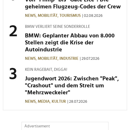
weiteren Daten zusammen, die Sie ihnen bereitgestellt
geheimen Flugzeug-Codes der Crew
haben oder die sie im Rahmen Ihrer Nutzung der Dienste
NEWS,
MOBILITÄT,
TOURISMUS
| 02.08.2026
gesammelt haben.
BMW VERLIERT SEINE SONDERROLLE
BMW: Geplanter Abbau von 8.000
Stellen zeigt die Krise der
Autoindustrie
NEWS,
MOBILITÄT,
INDUSTRIE
| 29.07.2026
KEIN RAGEBAIT, DIGGA!
Jugendwort 2026: Zwischen "Peak",
"Crashout" und dem Streit um
"Mehrzweckeier"
NEWS,
MEDIA,
KULTUR
| 28.07.2026
Advertisement