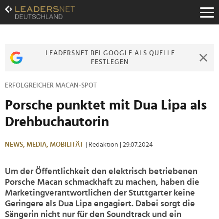
Zum
Inhalt
Zur
Fußzeilen-
Navigation
LEADERSNET BEI GOOGLE ALS QUELLE
Zur
FESTLEGEN
Hauptnavigation
ERFOLGREICHER MACAN-SPOT
Porsche punktet mit Dua Lipa als
Drehbuchautorin
NEWS,
MEDIA,
MOBILITÄT
| Redaktion
| 29.07.2024
Um der Öffentlichkeit den elektrisch betriebenen
Porsche Macan schmackhaft zu machen, haben die
Marketingverantwortlichen der Stuttgarter keine
Geringere als Dua Lipa engagiert. Dabei sorgt die
Sängerin nicht nur für den Soundtrack und ein