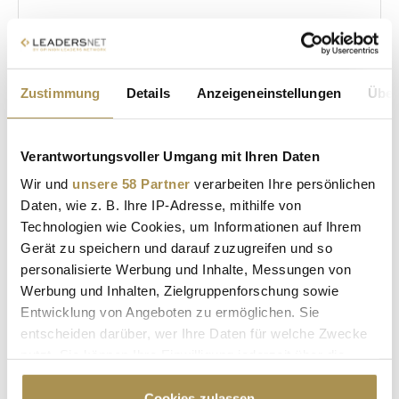
Zustimmung
Details
Anzeigeneinstellungen
Über
Sicherheitscode bestätigen:
*
Verantwortungsvoller Umgang mit Ihren Daten
Wir und
unsere 58 Partner
verarbeiten Ihre persönlichen
Daten, wie z. B. Ihre IP-Adresse, mithilfe von
Technologien wie Cookies, um Informationen auf Ihrem
Gerät zu speichern und darauf zuzugreifen und so
personalisierte Werbung und Inhalte, Messungen von
* Pflichtfelder.
ABSENDEN
Werbung und Inhalten, Zielgruppenforschung sowie
Entwicklung von Angeboten zu ermöglichen. Sie
entscheiden darüber, wer Ihre Daten für welche Zwecke
LEADERSNET.TV
nutzt. Sie können Ihre Einwilligung jederzeit über die
Cookie-Erklärung oder durch Klicken auf das Privacy
LAUTSCHALTEN
Trigger Symbol ändern oder widerrufen
Cookies zulassen