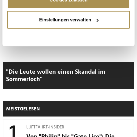
Wenn Sie es erlauben, würden wir auch gerne:
Einstellungen verwalten
Informationen über Ihre geografische Lage
erfassen, welche bis auf einige Meter genau sein
können
Ihr Gerät durch aktives Scannen nach
bestimmten Merkmalen (Fingerprinting) identifizieren
Erfahren Sie mehr darüber, wie Ihre persönlichen Daten
verarbeitet werden, und legen Sie Ihre Präferenzen im
"Die Leute wollen einen Skandal im
Abschnitt Einzelheiten
fest.
Sommerloch"
Wir verwenden Cookies, um Inhalte und Anzeigen zu
personalisieren, Funktionen für soziale Medien anbieten
zu können und die Zugriffe auf unsere Website zu
MEISTGELESEN
analysieren. Außerdem geben wir Informationen zu Ihrer
Verwendung unserer Website an unsere Partner für
soziale Medien, Werbung und Analysen weiter. Unsere
LUFTFAHRT-INSIDER
Partner führen diese Informationen möglicherweise mit
Von "Philip" bis "Gate Lice": Die