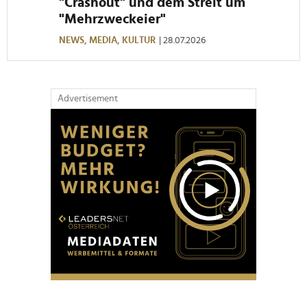
"Crashout" und dem Streit um
"Mehrzweckeier"
NEWS,
MEDIA,
KULTUR
| 28.07.2026
Advertisement