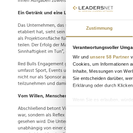
ihnen Aufgaben zuweist, die sie herausfordern und wach
Ein Getränk und eine Lebenseinstellung
Das Unternehmen, das sich als drittgrößter Getränkeerz
Zustimmung
etabliert hat, sieht sein Produkt nicht nur als funktiona
als Projektionsfläche für Menschen, die die Lebenseinst
teilen. Der Erfolg der Marke gründet sich laut Viechtbau
Verantwortungsvoller Umgan
Sinnhaftigkeit im Tun“, die Mateschitz vorlebte.
Wir und
unsere 58 Partner
v
Cookies, um Informationen a
Red Bulls Engagement geht über das reine Getränkeges
umfasst Sport, Events und Medienprojekte. Mateschitz' 
Inhalte, Messungen von Werb
nicht nur als Sponsor aufzutreten, sondern aktiv an die
Sie entscheiden darüber, wer
teilzunehmen und damit glaubwürdige Assets aufzubau
Erklärung oder durch Klicken
Vom Willen, Menschen zu inspirieren
Wenn Sie es erlauben, würde
Informationen über Ih
Abschließend betont Viechtbauer, dass Geld bei Red Bul
Ihr Gerät durch aktiv
war, sondern als Reflex der erbrachten Leistung und erf
gesehen wird. Die Unternehmenskultur und die gemeins
Erfahren Sie mehr darüber, w
unabhängig von einer charismatischen Führungspersönli
Einzelheiten
fest.