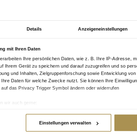
sen lassen.
euger weltweit
Details
Anzeigeneinstellungen
les Getränk, sondern
ellung von Red Bull
er auf der „absoluten
g mit Ihren Daten
erarbeiten Ihre persönlichen Daten, wie z. B. Ihre IP-Adresse, m
Advertisement
uf Ihrem Gerät zu speichern und darauf zuzugreifen und so pers
chäft hinaus und
Ansatz war es stets,
ung und Inhalten, Zielgruppenforschung sowie Entwicklung von
sen Geschäften
 Ihre Daten für welche Zwecke nutzt. Sie können Ihre Einwilligun
en.
 auf das Privacy Trigger Symbol ändern oder widerrufen
n wir auch gerne:
re geografische Lage erfassen, welche bis auf einige Meter gen
l nie Selbstzweck
es Scannen nach bestimmten Merkmalen (Fingerprinting) identifi
üllten Aufgabe
Einstellungen verwalten
amen Ziele,
ie Ihre persönlichen Daten verarbeitet werden, und legen Sie I
chkeit, sind