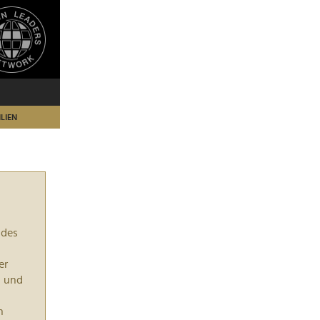
LIEN
 des
er
n und
n