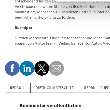
entscheidend für den Erfolg des Unternehmens. In dieser
Viechtbauer die wahre Stärke von Red Bull, die sich in d
Wir verwenden Cookies, um I
manifestiert, Menschen zu inspirieren und sie in ihrer p
und die Zugriffe auf unsere 
beruflichen Entwicklung zu fördern.
Website an unsere Partner fü
möglicherweise mit weiteren
Buchtipp:
der Dienste gesammelt habe
Dietrich Mateschitz: Flügel für Menschen und Ideen: Mit
Spuren von Viktor Frankl, Verlag: Benevento, Autor: Vie
REDBULL
DIETRICH MATESCHITZ
REDBULL CHEF
Kommentar veröffentlichen