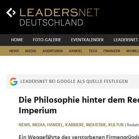
Zum
Inhalt
Zur
Fußzeilen-
Navigation
Zur
HOME
FOTO-GALERIE
EVENTKALENDER
LEADERSNET
Hauptnavigation
NEWS
MEDIA
AGENTUREN
HANDEL
TECH
FINANZEN
MOBILI
LEADERSNET BEI GOOGLE ALS QUELLE FESTLEGEN
Die Philosophie hinter dem Re
Imperium
NEWS,
MEDIA,
HANDEL,
KARRIERE,
INDUSTRIE,
KULTUR
| Redak
Ein Weggefährte des verstorbenen Firmengründe