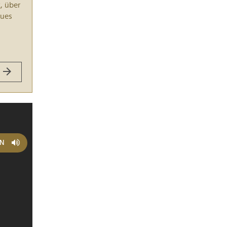
, über
eues
EN