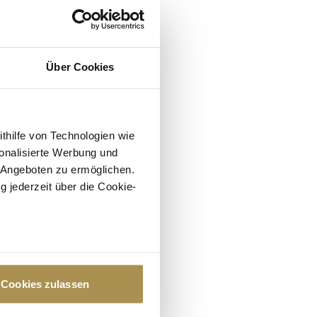
Über Cookies
ithilfe von Technologien wie
onalisierte Werbung und
 Angeboten zu ermöglichen.
g jederzeit über die Cookie-
au sein können
zieren
Cookies zulassen
hre Präferenzen im
Abschnitt