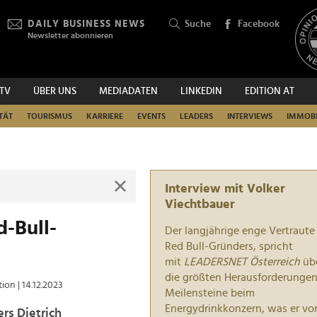
DAILY BUSINESS NEWS
Suche
Facebook
Newsletter abonnieren
.TV
ÜBER UNS
MEDIADATEN
LINKEDIN
EDITION AT
SUCHEN
TÄT
TOURISMUS
KARRIERE
EVENTS
LEADERS
INTERVIEWS
IMMOBI
Interview mit Volker
Viechtbauer
d-Bull-
Der langjährige enge Vertraute
Red Bull-Gründers, spricht
mit
LEADERSNET Österreich
üb
die
größten Herausforderunge
tion
| 14.12.2023
Meilensteine beim
Energydrinkkonzern, was er vo
rs Dietrich