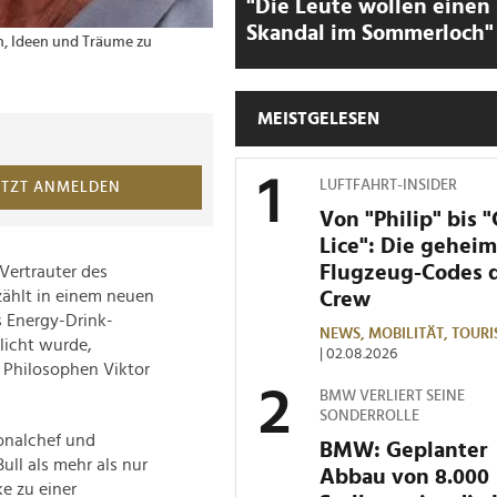
"Die Leute wollen einen
Skandal im Sommerloch"
n, Ideen und Träume zu
MEISTGELESEN
LUFTFAHRT-INSIDER
ETZT ANMELDEN
Von "Philip" bis 
Lice": Die gehei
Flugzeug-Codes 
Vertrauter des
zählt in einem neuen
Crew
 Energy-Drink-
NEWS,
MOBILITÄT,
TOURI
licht wurde,
| 02.08.2026
 Philosophen Viktor
BMW VERLIERT SEINE
SONDERROLLE
sonalchef und
BMW: Geplanter
ll als mehr als nur
Abbau von 8.000
ke zu einer