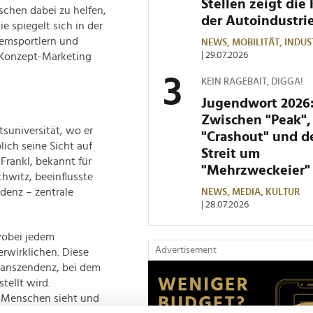
Stellen zeigt die 
schen dabei zu helfen,
der Autoindustri
e spiegelt sich in der
remsportlern und
NEWS,
MOBILITÄT,
INDUS
| 29.07.2026
 Konzept-Marketing
KEIN RAGEBAIT, DIGGA!
Jugendwort 2026
Zwischen "Peak",
suniversität, wo er
"Crashout" und 
ich seine Sicht auf
Streit um
Frankl, bekannt für
"Mehrzweckeier"
chwitz, beeinflusste
denz – zentrale
NEWS,
MEDIA,
KULTUR
| 28.07.2026
 wobei jedem
Advertisement
erwirklichen. Diese
transzendenz, bei dem
tellt wird.
in Menschen sieht und