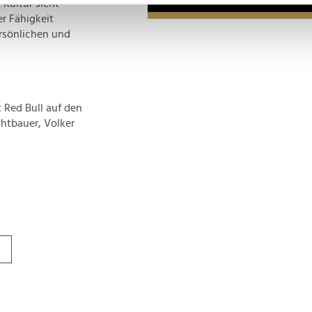
 Kultur sieht
er Fähigkeit
nhalte und Anzeigen zu personalisieren, Funktionen für soziale
ersönlichen und
Website zu analysieren. Außerdem geben wir Informationen zu I
r soziale Medien, Werbung und Analysen weiter. Unsere Partner
 Daten zusammen, die Sie ihnen bereitgestellt haben oder die s
n.
 Red Bull auf den
chtbauer, Volker