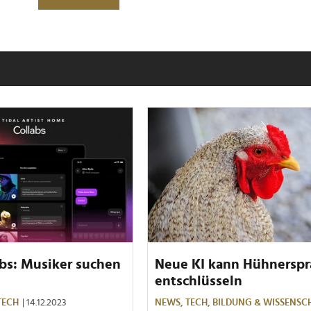
abs: Musiker suchen
Neue KI kann Hühnerspr
entschlüsseln
TECH
| 14.12.2023
NEWS,
TECH,
BILDUNG & WISSENSC