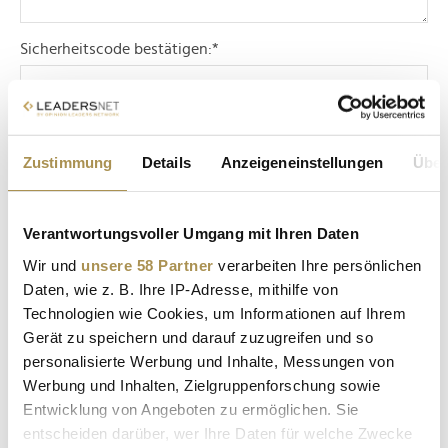
Sicherheitscode bestätigen:
*
Zustimmung
Details
Anzeigeneinstellungen
Über
Verantwortungsvoller Umgang mit Ihren Daten
* Pflichtfelder.
ABSENDEN
Wir und
unsere 58 Partner
verarbeiten Ihre persönlichen
Daten, wie z. B. Ihre IP-Adresse, mithilfe von
Technologien wie Cookies, um Informationen auf Ihrem
LEADERSNET.TV
Gerät zu speichern und darauf zuzugreifen und so
personalisierte Werbung und Inhalte, Messungen von
LAUTSCHALTEN
Werbung und Inhalten, Zielgruppenforschung sowie
Entwicklung von Angeboten zu ermöglichen. Sie
entscheiden darüber, wer Ihre Daten für welche Zwecke