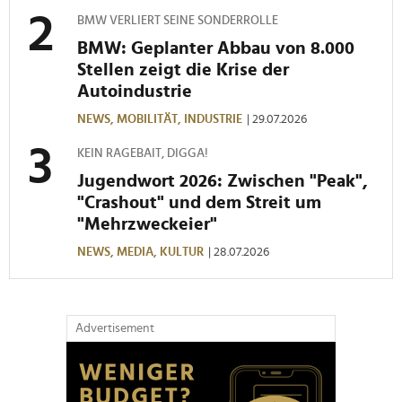
Verwendung unserer Website an unsere Partner für
soziale Medien, Werbung und Analysen weiter. Unsere
BMW VERLIERT SEINE SONDERROLLE
Partner führen diese Informationen möglicherweise mit
BMW: Geplanter Abbau von 8.000
weiteren Daten zusammen, die Sie ihnen bereitgestellt
Stellen zeigt die Krise der
haben oder die sie im Rahmen Ihrer Nutzung der Dienste
Autoindustrie
gesammelt haben.
NEWS,
MOBILITÄT,
INDUSTRIE
| 29.07.2026
KEIN RAGEBAIT, DIGGA!
Jugendwort 2026: Zwischen "Peak",
"Crashout" und dem Streit um
"Mehrzweckeier"
NEWS,
MEDIA,
KULTUR
| 28.07.2026
Advertisement