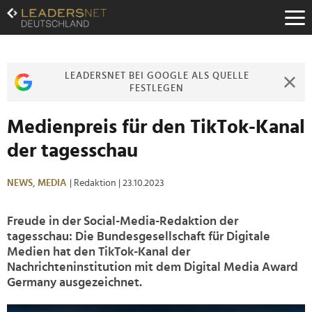
Zum
Inhalt
Zur
Fußzeilen-
Navigation
LEADERSNET BEI GOOGLE ALS QUELLE
Zur
FESTLEGEN
Hauptnavigation
Medienpreis für den TikTok-Kanal
der tagesschau
NEWS,
MEDIA
| Redaktion
| 23.10.2023
Freude in der Social-Media-Redaktion der
tagesschau: Die Bundesgesellschaft für Digitale
Medien hat den TikTok-Kanal der
Nachrichteninstitution mit dem Digital Media Award
Germany ausgezeichnet.