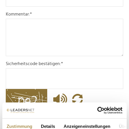
Kommentar:
*
Sicherheitscode bestätigen:
*
* Pflichtfelder.
ABSENDEN
Zustimmung
Details
Anzeigeneinstellungen
Über