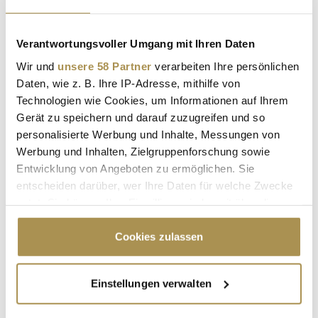
LEADERSNET.TV
Verantwortungsvoller Umgang mit Ihren Daten
Wir und
unsere 58 Partner
verarbeiten Ihre persönlichen
LAUTSCHALTEN
Daten, wie z. B. Ihre IP-Adresse, mithilfe von
Technologien wie Cookies, um Informationen auf Ihrem
Gerät zu speichern und darauf zuzugreifen und so
personalisierte Werbung und Inhalte, Messungen von
Werbung und Inhalten, Zielgruppenforschung sowie
Entwicklung von Angeboten zu ermöglichen. Sie
entscheiden darüber, wer Ihre Daten für welche Zwecke
nutzt. Sie können Ihre Einwilligung jederzeit über die
Cookie-Erklärung oder durch Klicken auf das Privacy
Trigger Symbol ändern oder widerrufen
Cookies zulassen
"Die Leute wollen einen Skandal im
Sommerloch"
Wenn Sie es erlauben, würden wir auch gerne:
Einstellungen verwalten
Informationen über Ihre geografische Lage
erfassen, welche bis auf einige Meter genau sein