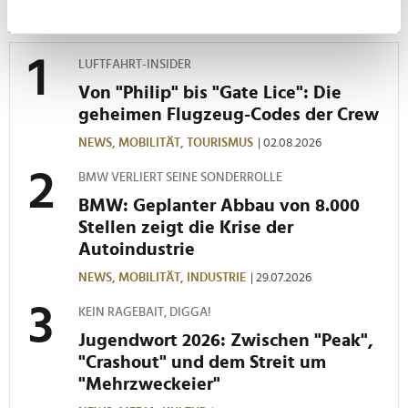
können
MEISTGELESEN
Ihr Gerät durch aktives Scannen nach
bestimmten Merkmalen (Fingerprinting) identifizieren
LUFTFAHRT-INSIDER
Erfahren Sie mehr darüber, wie Ihre persönlichen Daten
Von "Philip" bis "Gate Lice": Die
verarbeitet werden, und legen Sie Ihre Präferenzen im
geheimen Flugzeug-Codes der Crew
Abschnitt Einzelheiten
fest.
NEWS,
MOBILITÄT,
TOURISMUS
| 02.08.2026
Wir verwenden Cookies, um Inhalte und Anzeigen zu
BMW VERLIERT SEINE SONDERROLLE
personalisieren, Funktionen für soziale Medien anbieten
BMW: Geplanter Abbau von 8.000
zu können und die Zugriffe auf unsere Website zu
Stellen zeigt die Krise der
analysieren. Außerdem geben wir Informationen zu Ihrer
Autoindustrie
Verwendung unserer Website an unsere Partner für
soziale Medien, Werbung und Analysen weiter. Unsere
NEWS,
MOBILITÄT,
INDUSTRIE
| 29.07.2026
Partner führen diese Informationen möglicherweise mit
KEIN RAGEBAIT, DIGGA!
weiteren Daten zusammen, die Sie ihnen bereitgestellt
haben oder die sie im Rahmen Ihrer Nutzung der Dienste
Jugendwort 2026: Zwischen "Peak",
gesammelt haben.
"Crashout" und dem Streit um
"Mehrzweckeier"