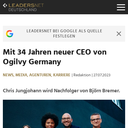
Zum
Inhalt
Zur
Fußzeilen-
Navigation
LEADERSNET BEI GOOGLE ALS QUELLE
Zur
FESTLEGEN
Hauptnavigation
Mit 34 Jahren neuer CEO von
Ogilvy Germany
NEWS,
MEDIA,
AGENTUREN,
KARRIERE
| Redaktion
| 27.07.2023
Chris Jungjohann wird Nachfolger von Björn Bremer.
>