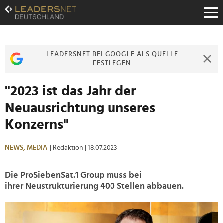
Zum
Inhalt
Zur
Fußzeilen-
Navigation
LEADERSNET BEI GOOGLE ALS QUELLE
Zur
FESTLEGEN
Hauptnavigation
"2023 ist das Jahr der
Neuausrichtung unseres
Konzerns"
NEWS,
MEDIA
| Redaktion
| 18.07.2023
Die ProSiebenSat.1 Group muss bei
ihrer Neustrukturierung 400
Stellen abbauen.
>