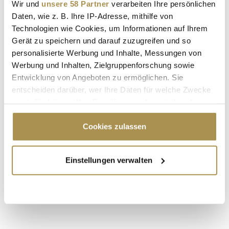
Wir und
unsere 58 Partner
verarbeiten Ihre persönlichen
Daten, wie z. B. Ihre IP-Adresse, mithilfe von
Technologien wie Cookies, um Informationen auf Ihrem
Gerät zu speichern und darauf zuzugreifen und so
personalisierte Werbung und Inhalte, Messungen von
Werbung und Inhalten, Zielgruppenforschung sowie
Entwicklung von Angeboten zu ermöglichen. Sie
* Pflichtfelder.
ABSENDEN
entscheiden darüber, wer Ihre Daten für welche Zwecke
nutzt. Sie können Ihre Einwilligung jederzeit über die
Cookie-Erklärung oder durch Klicken auf das Privacy
LEADERSNET.TV
Trigger Symbol ändern oder widerrufen
Cookies zulassen
LAUTSCHALTEN
Wenn Sie es erlauben, würden wir auch gerne:
Einstellungen verwalten
Informationen über Ihre geografische Lage
erfassen, welche bis auf einige Meter genau sein
können
Ihr Gerät durch aktives Scannen nach
bestimmten Merkmalen (Fingerprinting) identifizieren
Erfahren Sie mehr darüber, wie Ihre persönlichen Daten